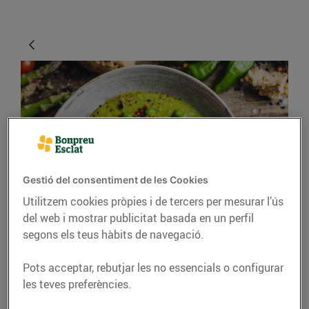
Gestió del consentiment de les Cookies
CONSELLS I HÀBITS SALUDABLES
Utilitzem cookies pròpies i de tercers per mesurar l’ús
del web i mostrar publicitat basada en un perfil
La primavera omple de
segons els teus hàbits de navegació.
colors els plats
Pots acceptar, rebutjar les no essencials o configurar
31/de març/2022
les teves preferències.