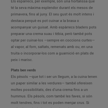
Els espàrrecs, per exemple, són una hortalissa que
té la seva màxima esplendor durant els mesos de
primavera, fins al juny. El seu gust és molt intens i
destaca perquè es pot cuinar a la brasa o
acompanyar un guisat. Amb espàrrecs bladers pots
preparar una crema suau i tèbia, però també pots
optar per cuinar-los —sempre en coccions curtes—
al vapor, al forn, saltats, remenats amb ou, en una
truita o incorporar-los com a guarnició en plats de
peix i marisc.
Plats ben verds
Els pèsols —que tot i ser un llegum, a la cuina tenen
un paper similar a les verdures— també ofereixen
moltes possibilitats, des d'una crema fins a un
hummus. Els pèsols, com també les faves, si són
molt tendres, fins i tot es poden menjar crus. Si