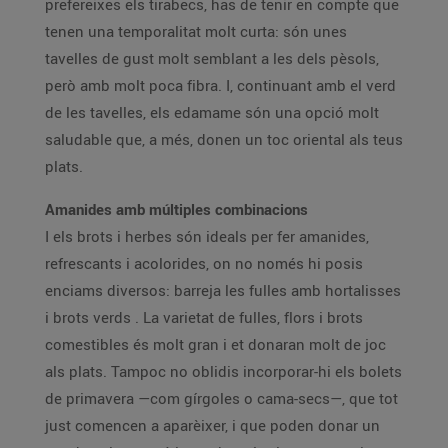
prefereixes els tirabecs, has de tenir en compte que
tenen una temporalitat molt curta: són unes
tavelles de gust molt semblant a les dels pèsols,
però amb molt poca fibra. I, continuant amb el verd
de les tavelles, els edamame són una opció molt
saludable que, a més, donen un toc oriental als teus
plats.
Amanides amb múltiples combinacions
I els brots i herbes són ideals per fer amanides,
refrescants i acolorides, on no només hi posis
enciams diversos: barreja les fulles amb hortalisses
i brots verds . La varietat de fulles, flors i brots
comestibles és molt gran i et donaran molt de joc
als plats. Tampoc no oblidis incorporar-hi els bolets
de primavera —com gírgoles o cama-secs—, que tot
just comencen a aparèixer, i que poden donar un