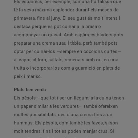
Els espàrrecs, per exemple, són una hortalissa que
té la seva màxima esplendor durant els mesos de
primavera, fins al juny. El seu gust és molt intens i
destaca perquè es pot cuinar a la brasa o
acompanyar un guisat. Amb espàrrecs bladers pots
preparar una crema suau i tèbia, però també pots
optar per cuinar-los —sempre en coccions curtes—
al vapor, al forn, saltats, remenats amb ou, en una
truita o incorporar-los com a guarnició en plats de
peix i marisc.
Plats ben verds
Els pèsols —que tot i ser un llegum, a la cuina tenen
un paper similar a les verdures— també ofereixen
moltes possibilitats, des d'una crema fins a un
hummus. Els pèsols, com també les faves, si són
molt tendres, fins i tot es poden menjar crus. Si