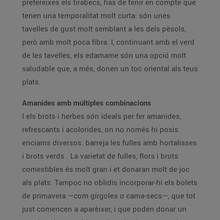
prefereixes els tirabecs, has de tenir en compte que
tenen una temporalitat molt curta: són unes
tavelles de gust molt semblant a les dels pèsols,
però amb molt poca fibra. I, continuant amb el verd
de les tavelles, els edamame són una opció molt
saludable que, a més, donen un toc oriental als teus
plats.
Amanides amb múltiples combinacions
I els brots i herbes són ideals per fer amanides,
refrescants i acolorides, on no només hi posis
enciams diversos: barreja les fulles amb hortalisses
i brots verds . La varietat de fulles, flors i brots
comestibles és molt gran i et donaran molt de joc
als plats. Tampoc no oblidis incorporar-hi els bolets
de primavera —com gírgoles o cama-secs—, que tot
just comencen a aparèixer, i que poden donar un