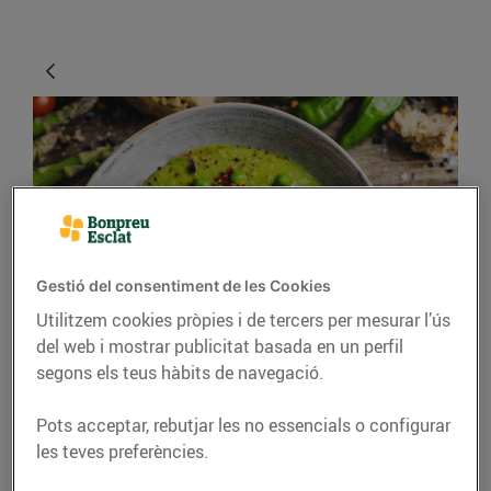
Gestió del consentiment de les Cookies
CONSELLS I HÀBITS SALUDABLES
Utilitzem cookies pròpies i de tercers per mesurar l’ús
del web i mostrar publicitat basada en un perfil
La primavera omple de
segons els teus hàbits de navegació.
colors els plats
Pots acceptar, rebutjar les no essencials o configurar
31/de març/2022
les teves preferències.