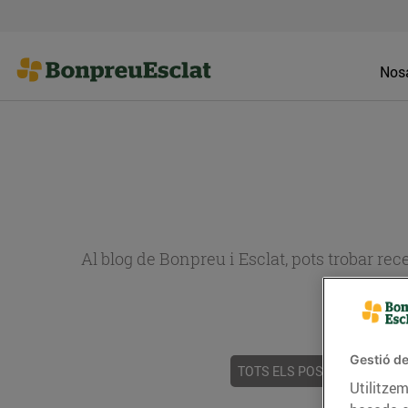
Nosa
Al blog de Bonpreu i Esclat, pots trobar re
Gestió de
TOTS ELS POSTS
ACTUALI
Utilitzem