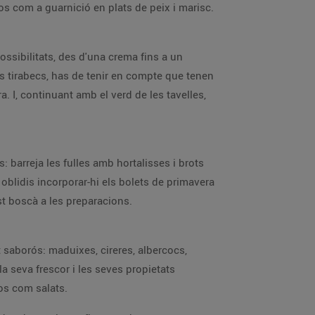
os com a guarnició en plats de peix i marisc.
ossibilitats, des d'una crema fins a un
ls tirabecs, has de tenir en compte que tenen
. I, continuant amb el verd de les tavelles,
: barreja les fulles amb hortalisses i brots
 oblidis incorporar-hi els bolets de primavera
t boscà a les preparacions.
t saborós: maduixes, cireres, albercocs,
la seva frescor i les seves propietats
os com salats.