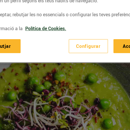
n un perfil segons els teus hàbits de navegació.
ptar, rebutjar les no essencials o configurar les teves preferènc
rmació a la
Política de Cookies.
utjar
Configurar
Ac