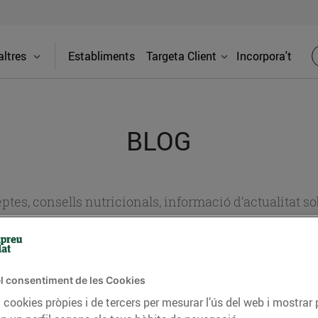
ltres
Establiments
Targeta Client
Incorpora't
BLOG
ceptes, consells nutricionals, informació d’actualitat
del nostre territori i molts altres temes.
l consentiment de les Cookies
TAT
CONSELLS I HÀBITS SALUDABLES
ENERGIA
GASTRONOMIA
 cookies pròpies i de tercers per mesurar l’ús del web i mostrar 