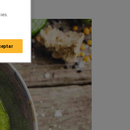
ies.
ceptar