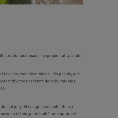
lts productes frescos, de proximitat, acabats
 i tavelles, com els tirabecs i els pèsols, que
mercat diverses varietats de cols, carxofes,
cos.
ins al juny. El seu gust és molt intens i
a suau i tèbia, però també pots optar per