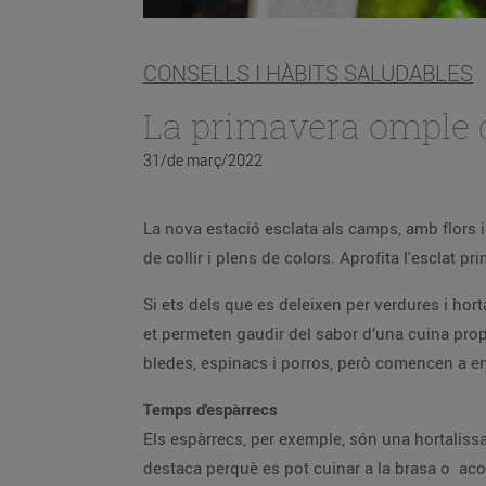
CONSELLS I HÀBITS SALUDABLES
La primavera omple d
31/de març/2022
La nova estació esclata als camps, amb flors 
de collir i plens de colors. Aprofita l'esclat p
Si ets dels que es deleixen per verdures i hort
et permeten gaudir del sabor d’una cuina proper
bledes, espinacs i porros, però comencen a ent
Temps d'espàrrecs
Els espàrrecs, per exemple, són una hortalissa
destaca perquè es pot cuinar a la brasa o ac