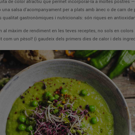
uita de color atractiu que permet incorporar-la a moltes postres 
 una salsa d'acompanyament per a plats amb ànec o de carn de po
 qualitat gastronòmiques i nutricionals: són riques en antioxidant
n al màxim de rendiment en les teves receptes, no sols en colors 
it com un pèsol! (i gaudeix dels primers dies de calor i dels ingre