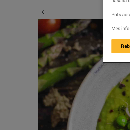
basada e
Pots acce
Més info
Reb