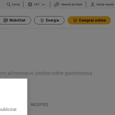
Cerca
Atenció al client
Iniciar sessió
CAT
Mobilitat
Energia
Comprar online
 sobre alimentació, parlem sobre gastronomia
 I TRADICIONS
RECEPTES
publicitat