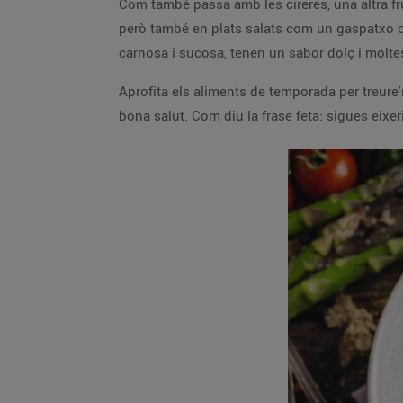
Com també passa amb les cireres, una altra fr
però també en plats salats com un gaspatxo o
carnosa i sucosa, tenen un sabor dolç i moltes
Aprofita els aliments de temporada per treure'
bona salut. Com diu la frase feta: sigues eixer