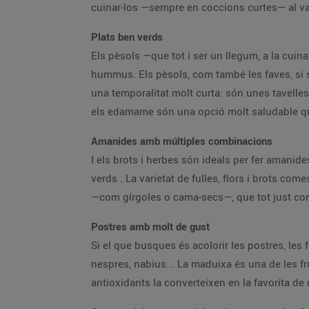
cuinar-los —sempre en coccions curtes— al vapo
Plats ben verds
Els pèsols —que tot i ser un llegum, a la cuin
hummus. Els pèsols, com també les faves, si só
una temporalitat molt curta: són unes tavelles
els edamame són una opció molt saludable que
Amanides amb múltiples combinacions
I els brots i herbes són ideals per fer amanide
verds . La varietat de fulles, flors i brots co
—com gírgoles o cama-secs—, que tot just com
Postres amb molt de gust
Si el que busques és acolorir les postres, les
nespres, nabius... La maduixa és una de les fru
antioxidants la converteixen en la favorita d