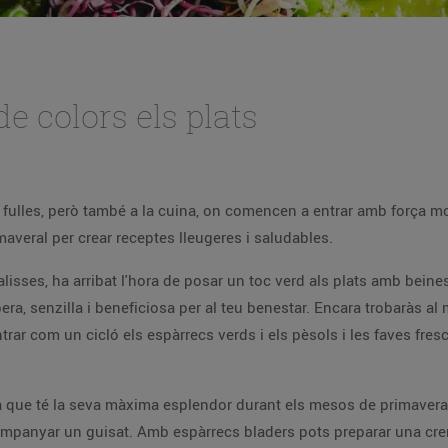
e colors els plats
i fulles, però també a la cuina, on comencen a entrar amb força mo
rimaveral per crear receptes lleugeres i saludables.
alisses, ha arribat l'hora de posar un toc verd als plats amb beines
a, senzilla i beneficiosa per al teu benestar. Encara trobaràs al 
rar com un cicló els espàrrecs verds i els pèsols i les faves fres
 que té la seva màxima esplendor durant els mesos de primavera, f
ompanyar un guisat. Amb espàrrecs bladers pots preparar una crem