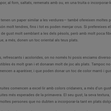
r, al forn, saltats, remenats amb ou, en una truita o incorporar-l
a tenen un paper similar a les verdures— també ofereixen moltes p
n molt tendres, fins i tot es poden menjar crus. Si prefereixes e
 de gust molt semblant a les dels pèsols, però amb molt poca fibra
, a més, donen un toc oriental als teus plats.
s, refrescants i acolorides, on no només hi posis enciams diversos
mestibles és molt gran i et donaran molt de joc als plats. Tampoc no
encen a aparèixer, i que poden donar un toc de color marró i gus
 fruites comencen a excel·lir amb colors cridaners, a més d'un gus
ites més esperades de la primavera. El seu gust, la seva textura, 
e moltes persones que no dubten a incorporar-la tant en plats dolç