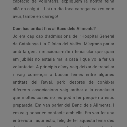
captació de voluntaris, expliquem la nostra feina
allà on calgui... I si un dia toca carregar caixes com
avui, també en carrego!
Com has arribat fins al Banc dels Aliments?
Jo era cap cap d’admissions de l’Hospital General
de Catalunya i la Clínica del Vallès. M’agrada parlar
amb la gent i relacionar-m’hi i tenia clar que quan
em jubilés no estaria mai a casa i que volia fer un
voluntariat. A principis d’any vaig deixar de treballar
i vaig començar a buscar feines entre algunes
entitats del Raval, però després de conèixer
diferents associacions vaig arribar a la conclusió
que moltes coses no les podia fer perquè no estic
preparada. Em van parlar del Banc dels Aliments, i
em vaig posar en contacte amb ells. Em van fer una
entrevista i aquí estic, feliç de fer aquesta feina des