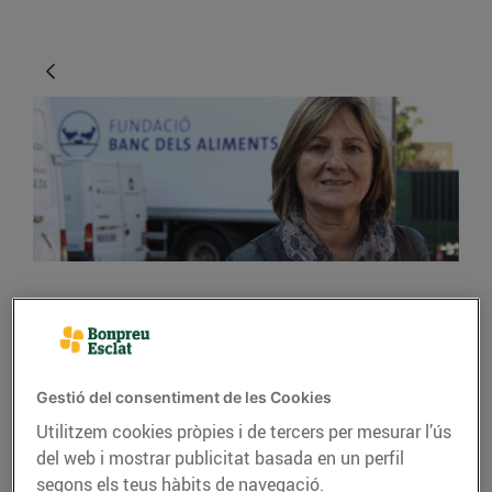
ACTUALITAT
La solidaritat dels
ciutadans no té límits
Gestió del consentiment de les Cookies
Utilitzem cookies pròpies i de tercers per mesurar l’ús
10/de novembre/2015
del web i mostrar publicitat basada en un perfil
segons els teus hàbits de navegació.