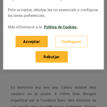
Pots acceptar, rebutjar les no essencials o configurar
les teves preferències.
Més informació a la
Política de Cookies.
Acceptar
Configurar
Rebutjar
ENTREVISTA A CARME MARTÍNEZ, voluntària del
Banc dels Aliments
Es demostra any rere any. L’afany solidari dels
catalans no té sostre. A l’últim Gran Recapte
organitzat per la Fundació Banc dels Aliments es
van recollir més de 4.686 tones d’aliments. Aquest