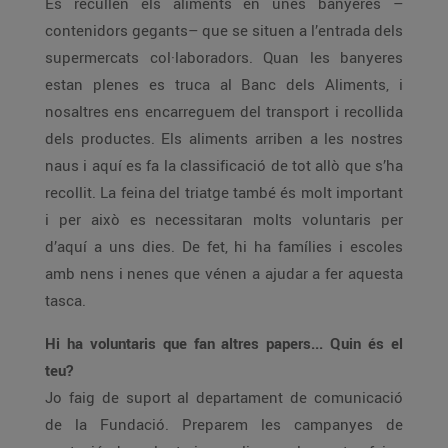
Es recullen els aliments en unes banyeres –
contenidors gegants– que se situen a l’entrada dels
supermercats col·laboradors. Quan les banyeres
estan plenes es truca al Banc dels Aliments, i
nosaltres ens encarreguem del transport i recollida
dels productes. Els aliments arriben a les nostres
naus i aquí es fa la classificació de tot allò que s’ha
recollit. La feina del triatge també és molt important
i per això es necessitaran molts voluntaris per
d’aquí a uns dies. De fet, hi ha famílies i escoles
amb nens i nenes que vénen a ajudar a fer aquesta
tasca.
Hi ha voluntaris que fan altres papers... Quin és el
teu?
Jo faig de suport al departament de comunicació
de la Fundació. Preparem les campanyes de