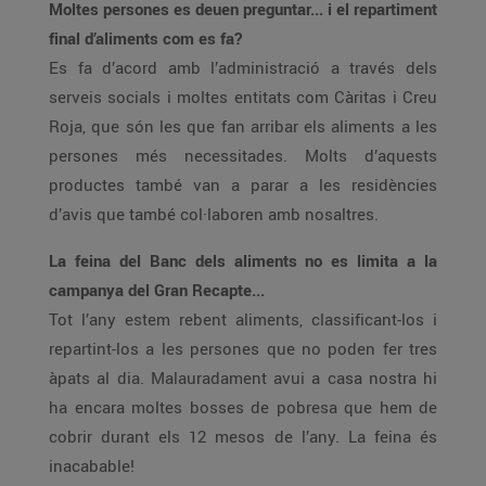
Moltes persones es deuen preguntar... i el repartiment
final d’aliments com es fa?
Es fa d’acord amb l’administració a través dels
serveis socials i moltes entitats com Càritas i Creu
Roja, que són les que fan arribar els aliments a les
persones més necessitades. Molts d’aquests
productes també van a parar a les residències
d’avis que també col·laboren amb nosaltres.
La feina del Banc dels aliments no es limita a la
campanya del Gran Recapte...
Tot l’any estem rebent aliments, classificant-los i
repartint-los a les persones que no poden fer tres
àpats al dia. Malauradament avui a casa nostra hi
ha encara moltes bosses de pobresa que hem de
cobrir durant els 12 mesos de l’any. La feina és
inacabable!