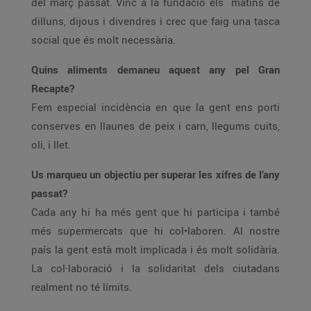
del març passat. Vinc a la fundació els matins de
dilluns, dijous i divendres i crec que faig una tasca
social que és molt necessària.
Quins aliments demaneu aquest any pel Gran
Recapte?
Fem especial incidència en que la gent ens porti
conserves en llaunes de peix i carn, llegums cuits,
oli, i llet.
Us marqueu un objectiu per superar les xifres de l’any
passat?
Cada any hi ha més gent que hi participa i també
més supermercats que hi col•laboren. Al nostre
país la gent està molt implicada i és molt solidària.
La col·laboració i la solidaritat dels ciutadans
realment no té límits.