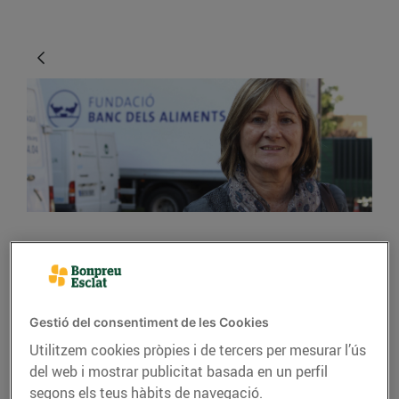
ACTUALITAT
La solidaritat dels
ciutadans no té límits
Gestió del consentiment de les Cookies
Utilitzem cookies pròpies i de tercers per mesurar l’ús
10/de novembre/2015
del web i mostrar publicitat basada en un perfil
segons els teus hàbits de navegació.