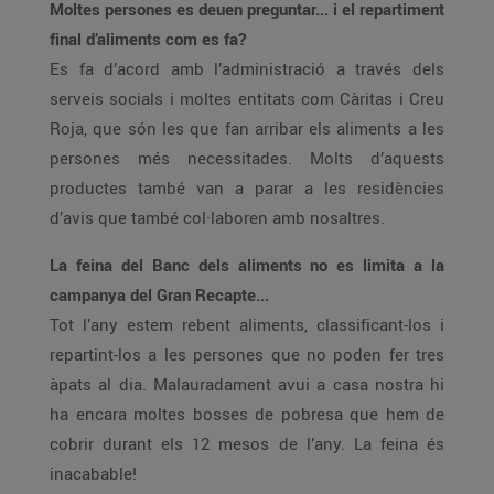
Moltes persones es deuen preguntar... i el repartiment
final d’aliments com es fa?
Es fa d’acord amb l’administració a través dels
serveis socials i moltes entitats com Càritas i Creu
Roja, que són les que fan arribar els aliments a les
persones més necessitades. Molts d’aquests
productes també van a parar a les residències
d’avis que també col·laboren amb nosaltres.
La feina del Banc dels aliments no es limita a la
campanya del Gran Recapte...
Tot l’any estem rebent aliments, classificant-los i
repartint-los a les persones que no poden fer tres
àpats al dia. Malauradament avui a casa nostra hi
ha encara moltes bosses de pobresa que hem de
cobrir durant els 12 mesos de l’any. La feina és
inacabable!