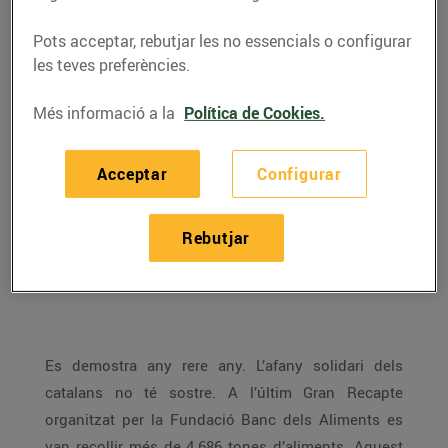
Pots acceptar, rebutjar les no essencials o configurar
les teves preferències.
Més informació a la
Política de Cookies.
Acceptar
Configurar
Rebutjar
ENTREVISTA A CARME MARTÍNEZ, voluntària del
Banc dels Aliments
Es demostra any rere any. L’afany solidari dels
catalans no té sostre. A l’últim Gran Recapte
organitzat per la Fundació Banc dels Aliments es
van recollir més de 4.686 tones d’aliments. Aquest