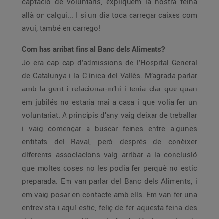
captació de voluntaris, expliquem la nostra feina
allà on calgui... I si un dia toca carregar caixes com
avui, també en carrego!
Com has arribat fins al Banc dels Aliments?
Jo era cap cap d’admissions de l’Hospital General
de Catalunya i la Clínica del Vallès. M’agrada parlar
amb la gent i relacionar-m’hi i tenia clar que quan
em jubilés no estaria mai a casa i que volia fer un
voluntariat. A principis d’any vaig deixar de treballar
i vaig començar a buscar feines entre algunes
entitats del Raval, però després de conèixer
diferents associacions vaig arribar a la conclusió
que moltes coses no les podia fer perquè no estic
preparada. Em van parlar del Banc dels Aliments, i
em vaig posar en contacte amb ells. Em van fer una
entrevista i aquí estic, feliç de fer aquesta feina des