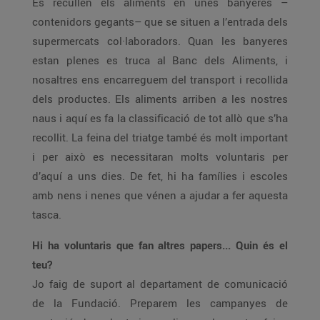
Es recullen els aliments en unes banyeres –
contenidors gegants– que se situen a l’entrada dels
supermercats col·laboradors. Quan les banyeres
estan plenes es truca al Banc dels Aliments, i
nosaltres ens encarreguem del transport i recollida
dels productes. Els aliments arriben a les nostres
naus i aquí es fa la classificació de tot allò que s’ha
recollit. La feina del triatge també és molt important
i per això es necessitaran molts voluntaris per
d’aquí a uns dies. De fet, hi ha famílies i escoles
amb nens i nenes que vénen a ajudar a fer aquesta
tasca.
Hi ha voluntaris que fan altres papers... Quin és el
teu?
Jo faig de suport al departament de comunicació
de la Fundació. Preparem les campanyes de