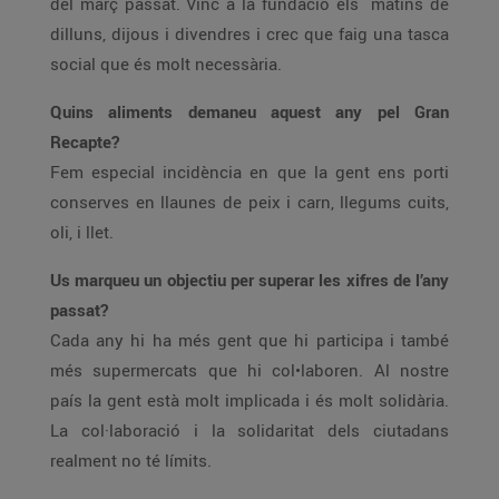
del març passat. Vinc a la fundació els matins de
dilluns, dijous i divendres i crec que faig una tasca
social que és molt necessària.
Quins aliments demaneu aquest any pel Gran
Recapte?
Fem especial incidència en que la gent ens porti
conserves en llaunes de peix i carn, llegums cuits,
oli, i llet.
Us marqueu un objectiu per superar les xifres de l’any
passat?
Cada any hi ha més gent que hi participa i també
més supermercats que hi col•laboren. Al nostre
país la gent està molt implicada i és molt solidària.
La col·laboració i la solidaritat dels ciutadans
realment no té límits.