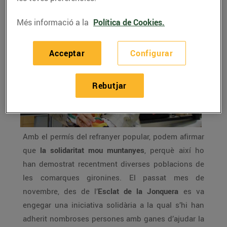
Més informació a la
Política de Cookies.
Acceptar
Configurar
Rebutjar
Amb el permís del refranyer popular, podem afirmar
que
la solidaritat mou muntanyes
, perquè així ho
han demostrat recentment diverses poblacions de
les comarques gironines. El passat mes de
novembre, des de l’
Esclat de la Jonquera
es va
engegar una iniciativa solidària a la qual s’hi han
adherit nombroses persones amb ganes d’ajudar la