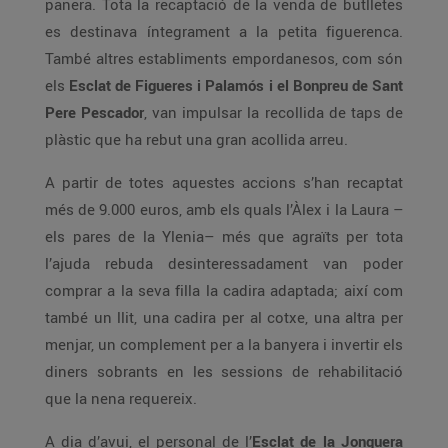
panera. Tota la recaptació de la venda de butlletes
es destinava íntegrament a la petita figuerenca.
També altres establiments empordanesos, com són
els
Esclat de Figueres i Palamós i el Bonpreu de Sant
Pere Pescador
, van impulsar la recollida de taps de
plàstic que ha rebut una gran acollida arreu.
A partir de totes aquestes accions s’han recaptat
més de 9.000 euros, amb els quals l’Àlex i la Laura –
els pares de la Ylenia– més que agraïts per tota
l’ajuda rebuda desinteressadament van poder
comprar a la seva filla la cadira adaptada; així com
també un llit, una cadira per al cotxe, una altra per
menjar, un complement per a la banyera i invertir els
diners sobrants en les sessions de rehabilitació
que la nena requereix.
A dia d’avui, el personal de l’
Esclat de la Jonquera