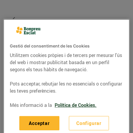
Gestió del consentiment de les Cookies
Utilitzem cookies pròpies i de tercers per mesurar l’ús
del web i mostrar publicitat basada en un perfil
segons els teus hàbits de navegació.
Pots acceptar, rebutjar les no essencials o configurar
ENERGIA
les teves preferències.
La teva energia, 100 %
Més informació a la
Política de Cookies.
verda, pot canviar el
món
Acceptar
Configurar
Sabies que cada vegada que