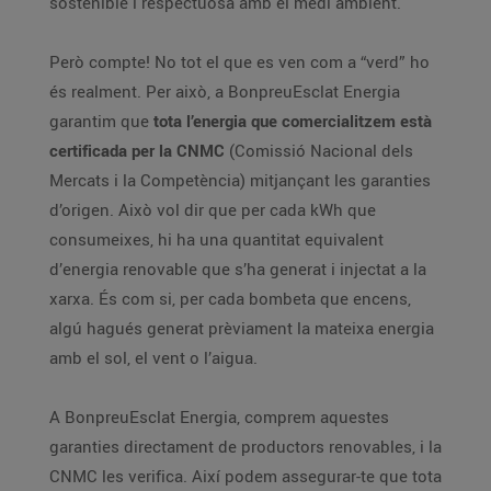
sostenible i respectuosa amb el medi ambient.
Però compte! No tot el que es ven com a “verd” ho
és realment. Per això, a BonpreuEsclat Energia
garantim que
tota l’energia que comercialitzem està
certificada per la CNMC
(Comissió Nacional dels
Mercats i la Competència) mitjançant les garanties
d’origen. Això vol dir que per cada kWh que
consumeixes, hi ha una quantitat equivalent
d’energia renovable que s’ha generat i injectat a la
xarxa. És com si, per cada bombeta que encens,
algú hagués generat prèviament la mateixa energia
amb el sol, el vent o l’aigua.
A BonpreuEsclat Energia, comprem aquestes
garanties directament de productors renovables, i la
CNMC les verifica. Així podem assegurar-te que tota