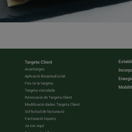
Establ
Targeta Client
Avantatges
Incorpo
Aplicació BonpreuEsclat
Energi
Fes-te la targeta
Mobilit
Targeta vinculada
Renovació de Targeta Client
Modificació dades Targeta Client
Sol·licitud de facturació
Facturació tiquets
Ja soc aquí