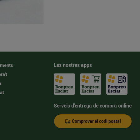
Les nostres apps
iments
ra't
a
at
Serveis d'entrega de compra online
Comprovar el codi postal