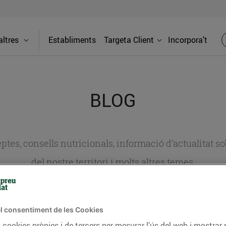
ltres
Establiments
Targeta Client
Incorpora't
BLOG
ceptes, consells nutricionals, informació d’actualitat
del nostre territori i molts altres temes.
TAT
CONSELLS I HÀBITS SALUDABLES
ENERGIA
GASTRONOMIA
l consentiment de les Cookies
 cookies pròpies i de tercers per mesurar l’ús del web i mostrar 