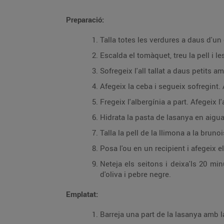
Preparació:
Talla totes les verdures a daus d'un
Escalda el tomàquet, treu la pell i les 
Sofregeix l'all tallat a daus petits am
Afegeix la ceba i segueix sofregint. 
Hidrata la pasta de lasanya en aigua
Talla la pell de la llimona a la brunoi
Neteja els seitons i deixa'ls 20 minuts en aigua molt freda amb sal. Deixa'ls m
d'oliva i pebre negre.
Emplatat: