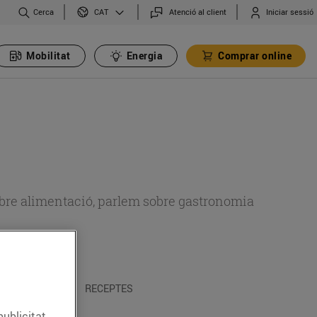
Cerca
Atenció al client
Iniciar sessió
CAT
Mobilitat
Energia
Comprar online
 sobre alimentació, parlem sobre gastronomia
 I TRADICIONS
RECEPTES
publicitat