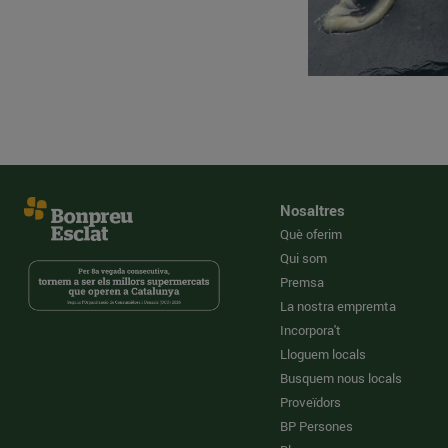
Nosaltres
Què oferim
Qui som
Premsa
La nostra empremta
Incorpora't
Lloguem locals
Busquem nous locals
Proveïdors
BP Persones