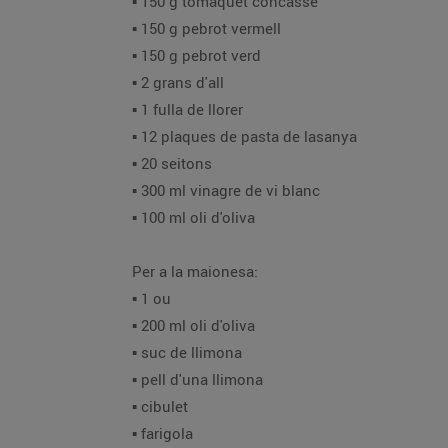
▪️ 150 g tomàquet concassé
▪️ 150 g pebrot vermell
▪️ 150 g pebrot verd
▪️ 2 grans d'all
▪️ 1 fulla de llorer
▪️ 12 plaques de pasta de lasanya
▪️ 20 seitons
▪️ 300 ml vinagre de vi blanc
▪️ 100 ml oli d'oliva
Per a la maionesa:
▪️ 1 ou
▪️ 200 ml oli d'oliva
▪️ suc de llimona
▪️ pell d'una llimona
▪️ cibulet
▪️ farigola