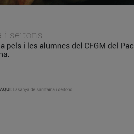
i seitons
da pels i les alumnes del CFGM del Pac
na.
AQUÍ:
Lasanya de samfaina i seitons