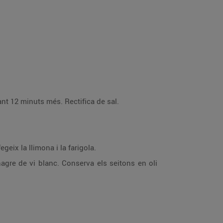
Fregeix l'albergínia a part. Afegeix l'albergínia i el tomàquet i cou-ho tot junt amb la fulla de llorer durant 12 minuts més. Rectifica de sal.
 que quedi ben lligat. Afegeix la llimona i la farigola.