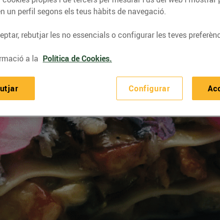
n un perfil segons els teus hàbits de navegació.
ptar, rebutjar les no essencials o configurar les teves preferènc
rmació a la
Política de Cookies.
utjar
Configurar
Ac