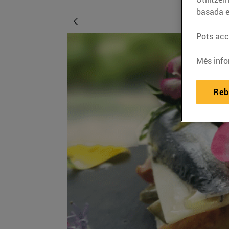
basada e
Pots acce
Més info
Reb