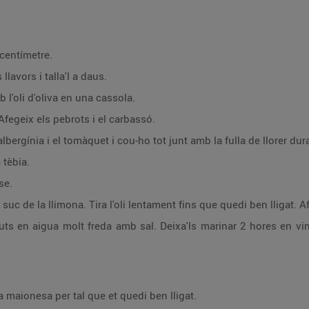
 centímetre.
llavors i talla'l a daus.
b l'oli d'oliva en una cassola.
Afegeix els pebrots i el carbassó.
 tèbia.
se.
Posa l'ou en un recipient i afegeix el suc de la llimona. Tira l'oli lentament fins
arinar 2 hores en vinagre de vi blanc. Conserva els seitons en oli
Barreja una part de la lasanya amb la maionesa per tal que et quedi ben lligat.