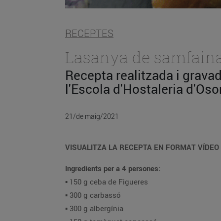
RECEPTES
Lasanya de samfaina 
Recepta realitzada i grava
l'Escola d'Hostaleria d'Oso
21/de maig/2021
VISUALITZA LA RECEPTA EN FORMAT VÍDEO 
Ingredients per a 4 persones:
▪️ 150 g ceba de Figueres
▪️ 300 g carbassó
▪️ 300 g albergínia