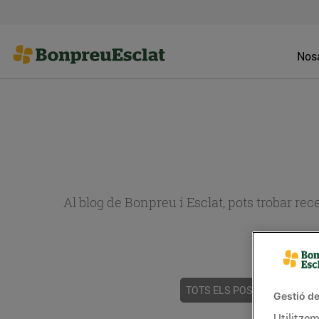
Nosa
Al blog de Bonpreu i Esclat, pots trobar re
TOTS ELS POSTS
ACTUALI
Gestió de
Utilitzem