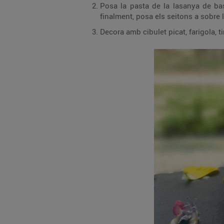
Posa la pasta de la lasanya de base, afegeix una capa de samfaina, un
finalment, posa els seitons a sobre 