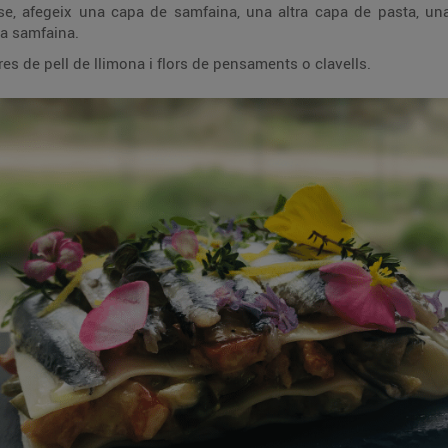
a altra capa de pasta, una de samfaina, una de pasta i de samfaina i,
la samfaina.
Decora amb cibulet picat, farigola, tires de pell de llimona i flors de pensaments o clavells.