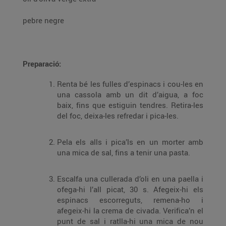
pebre negre
Preparació:
Renta bé les fulles d’espinacs i cou-les en
una cassola amb un dit d’aigua, a foc
baix, fins que estiguin tendres. Retira-les
del foc, deixa-les refredar i pica-les.
Pela els alls i pica’ls en un morter amb
una mica de sal, fins a tenir una pasta.
Escalfa una cullerada d’oli en una paella i
ofega-hi l’all picat, 30 s. Afegeix-hi els
espinacs escorreguts, remena-ho i
afegeix-hi la crema de civada. Verifica’n el
punt de sal i ratlla-hi una mica de nou