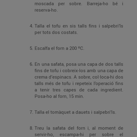
moscada per sobre. Barreja-ho bé i
reserva-ho.
Talla el tofu en sis talls fins i salpebri’ls
per tots dos costats.
Escalfa el forn a 200 ºC.
En una safata, posa una capa de dos talls
fins de tofu i cobreix-los amb una capa de
crema d’espinacs. A sobre, col·loca-hi dos
talls més de tofu i repeteix l’operació fins
a tenir tres capes de cada ingredient.
Posa-ho al forn, 15 min.
Talla el tomàquet a dauets i salpebri’ls.
Treu la safata del forn i, al moment de
servir-ho, escampa-hi per sobre el