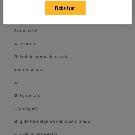
Ingredients (4 persones):
Rebutjar
500 g d’espinacs frescos
2 grans d’all
sal marina
200 ml de crema de civada
nou moscada
sal
300 g de tofu
1 tomàquet
50 g de formatge de cabra semimadur
oli d’oliva verge extra