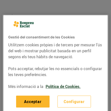
Gestió del consentiment de les Cookies
Utilitzem cookies pròpies i de tercers per mesurar l’ús
del web i mostrar publicitat basada en un perfil
segons els teus hàbits de navegació.
Pots acceptar, rebutjar les no essencials o configurar
RECEPTES
les teves preferències.
Lasanya de tofu i
Més informació a la
Política de Cookies.
espinacs
01/d’octubre/2020
Acceptar
Configurar