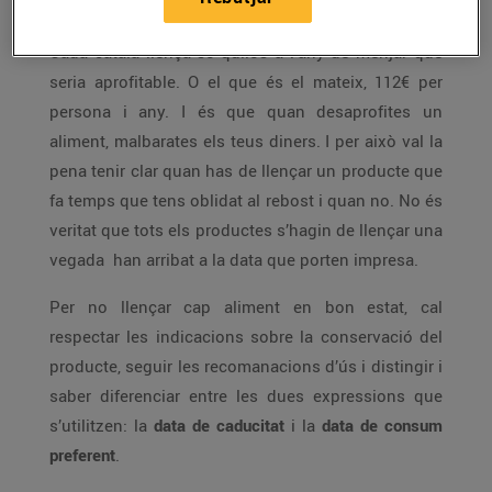
Cada català llença 35 quilos a l’any de menjar que
seria aprofitable. O el que és el mateix, 112€ per
persona i any. I és que quan desaprofites un
aliment, malbarates els teus diners. I per això val la
pena tenir clar quan has de llençar un producte que
fa temps que tens oblidat al rebost i quan no. No és
veritat que tots els productes s’hagin de llençar una
vegada han arribat a la data que porten impresa.
Per no llençar cap aliment en bon estat, cal
respectar les indicacions sobre la conservació del
producte, seguir les recomanacions d’ús i distingir i
saber diferenciar entre les dues expressions que
s’utilitzen: la
data de caducitat
i la
data de consum
preferent
.