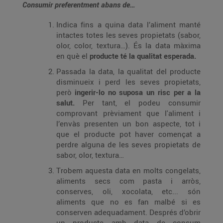
Consumir preferentment abans de…
Indica fins a quina data l’aliment manté
intactes totes les seves propietats (sabor,
olor, color, textura…). És la data màxima
en què el
producte té la qualitat esperada.
Passada la data, la qualitat del producte
disminueix i perd les seves propietats,
però
ingerir-lo no suposa un risc per a la
salut.
Per tant, el podeu consumir
comprovant prèviament que l'aliment i
l’envàs presenten un bon aspecte, tot i
que el producte pot haver començat a
perdre alguna de les seves propietats de
sabor, olor, textura…
Trobem aquesta data en molts congelats,
aliments secs com pasta i arròs,
conserves, oli, xocolata, etc... són
aliments que no es fan malbé si es
conserven adequadament. Després d’obrir
un producte amb data de consum