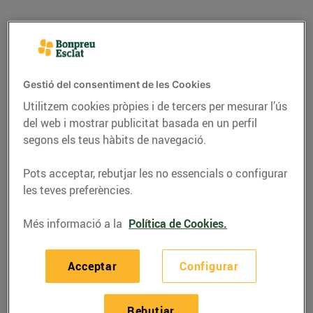
Gestió del consentiment de les Cookies
Utilitzem cookies pròpies i de tercers per mesurar l’ús
del web i mostrar publicitat basada en un perfil
segons els teus hàbits de navegació.
Pots acceptar, rebutjar les no essencials o configurar
les teves preferències.
CONSELLS I HÀBITS SALUDABLES
Més informació a la
Política de Cookies.
Les 3 diferències entre
la data de caducitat i la
Acceptar
Configurar
de consum preferent
18/de novembre/2015
Rebutjar