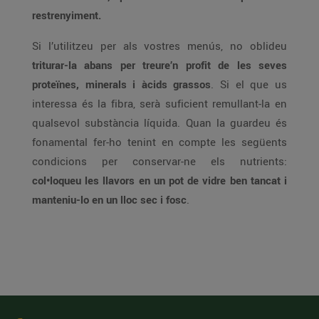
restrenyiment.
Si l’utilitzeu per als vostres menús, no oblideu
triturar-la abans per treure’n profit de les seves
proteïnes, minerals i àcids grassos
. Si el que us
interessa és la fibra, serà suficient remullant-la en
qualsevol substància líquida. Quan la guardeu és
fonamental fer-ho tenint en compte les següents
condicions per conservar-ne els nutrients:
col•loqueu les llavors en un pot de vidre ben tancat i
manteniu-lo en un lloc sec i fosc
.