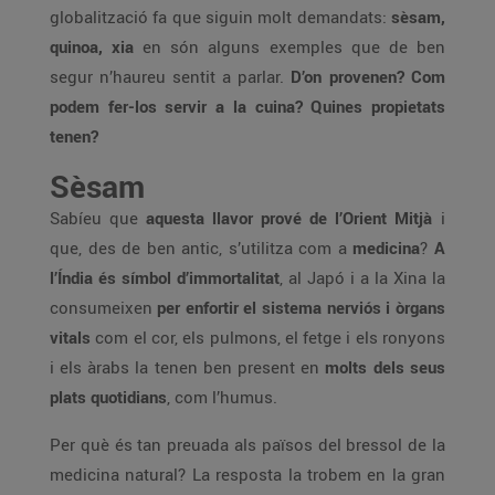
globalització fa que siguin molt demandats:
sèsam,
quinoa, xia
en són alguns exemples que de ben
segur n’haureu sentit a parlar.
D’on provenen? Com
podem fer-los servir a la cuina? Quines propietats
tenen?
Sèsam
Sabíeu que
aquesta llavor prové de l’Orient Mitjà
i
que, des de ben antic, s’utilitza com a
medicina
?
A
l’Índia és símbol d’immortalitat
, al Japó i a la Xina la
consumeixen
per enfortir el sistema nerviós i òrgans
vitals
com el cor, els pulmons, el fetge i els ronyons
i els àrabs la tenen ben present en
molts dels seus
plats quotidians
, com l’humus.
Per què és tan preuada als països del bressol de la
medicina natural? La resposta la trobem en la gran