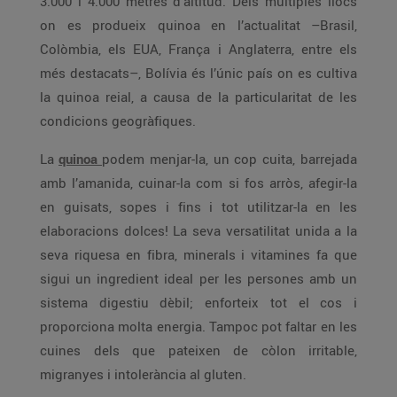
3.000 i 4.000 metres d’altitud. Dels múltiples llocs
on es produeix quinoa en l’actualitat –Brasil,
Colòmbia, els EUA, França i Anglaterra, entre els
més destacats–, Bolívia és l’únic país on es cultiva
la quinoa reial, a causa de la particularitat de les
condicions geogràfiques.
La
quinoa
podem menjar-la, un cop cuita, barrejada
amb l’amanida, cuinar-la com si fos arròs, afegir-la
en guisats, sopes i fins i tot utilitzar-la en les
elaboracions dolces! La seva versatilitat unida a la
seva riquesa en fibra, minerals i vitamines fa que
sigui un ingredient ideal per les persones amb un
sistema digestiu dèbil; enforteix tot el cos i
proporciona molta energia. Tampoc pot faltar en les
cuines dels que pateixen de còlon irritable,
migranyes i intolerància al gluten.