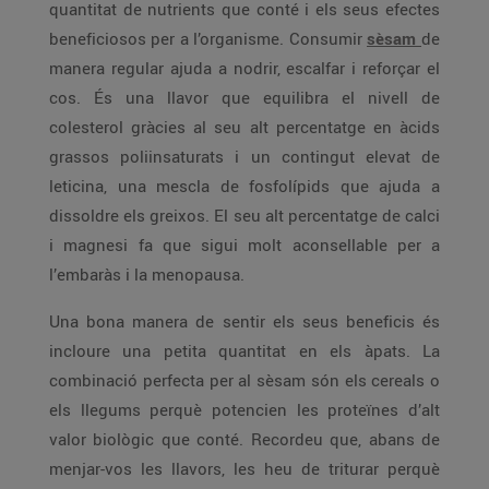
quantitat de nutrients que conté i els seus efectes
beneficiosos per a l’organisme. Consumir
sèsam
de
manera regular ajuda a nodrir, escalfar i reforçar el
cos. És una llavor que equilibra el nivell de
colesterol gràcies al seu alt percentatge en àcids
grassos poliinsaturats i un contingut elevat de
leticina, una mescla de fosfolípids que ajuda a
dissoldre els greixos. El seu alt percentatge de calci
i magnesi fa que sigui molt aconsellable per a
l’embaràs i la menopausa.
Una bona manera de sentir els seus beneficis és
incloure una petita quantitat en els àpats. La
combinació perfecta per al sèsam són els cereals o
els llegums perquè potencien les proteïnes d’alt
valor biològic que conté. Recordeu que, abans de
menjar-vos les llavors, les heu de triturar perquè