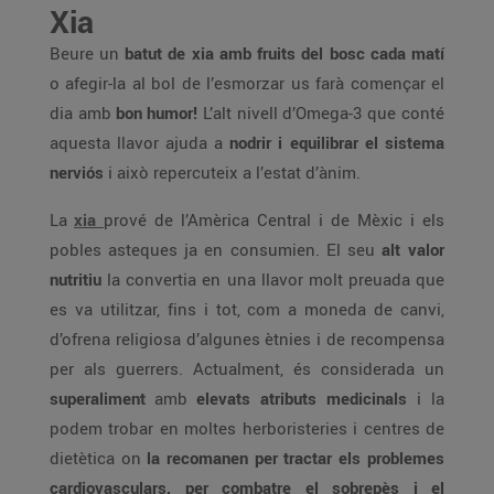
Xia
Beure un
batut de xia amb fruits del bosc cada matí
o afegir-la al bol de l’esmorzar us farà començar el
dia amb
bon humor!
L’alt nivell d’Omega-3 que conté
aquesta llavor ajuda a
nodrir i equilibrar el sistema
nerviós
i això repercuteix a l’estat d’ànim.
La
xia
prové de l’Amèrica Central i de Mèxic i els
pobles asteques ja en consumien. El seu
alt valor
nutritiu
la convertia en una llavor molt preuada que
es va utilitzar, fins i tot, com a moneda de canvi,
d’ofrena religiosa d’algunes ètnies i de recompensa
per als guerrers. Actualment, és considerada un
superaliment
amb
elevats atributs medicinals
i la
podem trobar en moltes herboristeries i centres de
dietètica on
la recomanen per tractar els problemes
cardiovasculars, per combatre el sobrepès i el