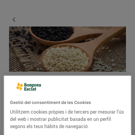
CONSELLS I HÀBITS SALUDABLES
Les llavors i els cereals,
Gestió del consentiment de les Cookies
la base d’una dieta sana
Utilitzem cookies pròpies i de tercers per mesurar l’ús
del web i mostrar publicitat basada en un perfil
05/d’abril/2019
segons els teus hàbits de navegació.