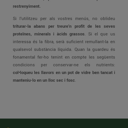
restrenyiment.
Si l’utilitzeu per als vostres menús, no oblideu
triturar-la abans per treure’n profit de les seves
proteïnes, minerals i àcids grassos
. Si el que us
interessa és la fibra, serà suficient remullant-la en
qualsevol substància líquida. Quan la guardeu és
fonamental fer-ho tenint en compte les següents
condicions per conservar-ne els nutrients:
col•loqueu les llavors en un pot de vidre ben tancat i
manteniu-lo en un lloc sec i fosc
.