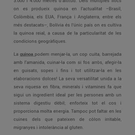
3.000 i 4.000 metres d’altitud. Dels múltiples llocs
on es produeix quinoa en l’actualitat –Brasil,
Colòmbia, els EUA, França i Anglaterra, entre els
més destacats–, Bolívia és l’únic país on es cultiva
la quinoa reial, a causa de la particularitat de les
condicions geogràfiques.
La
quinoa
podem menjar-la, un cop cuita, barrejada
amb l’amanida, cuinar-la com si fos arròs, afegir-la
en guisats, sopes i fins i tot utilitzar-la en les
elaboracions dolces! La seva versatilitat unida a la
seva riquesa en fibra, minerals i vitamines fa que
sigui un ingredient ideal per les persones amb un
sistema digestiu dèbil; enforteix tot el cos i
proporciona molta energia. Tampoc pot faltar en les
cuines dels que pateixen de còlon irritable,
migranyes i intolerància al gluten.