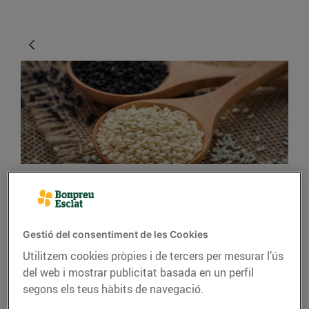
CONSELLS I HÀBITS SALUDABLES
Les llavors i els cereals,
Gestió del consentiment de les Cookies
la base d’una dieta sana
Utilitzem cookies pròpies i de tercers per mesurar l’ús
del web i mostrar publicitat basada en un perfil
05/d’abril/2019
segons els teus hàbits de navegació.