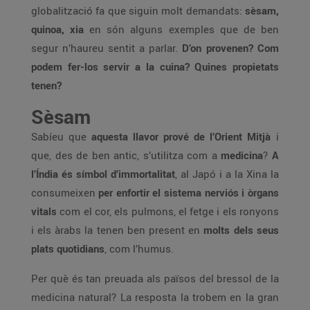
globalització fa que siguin molt demandats:
sèsam,
quinoa, xia
en són alguns exemples que de ben
segur n’haureu sentit a parlar.
D’on provenen? Com
podem fer-los servir a la cuina? Quines propietats
tenen?
Sèsam
Sabíeu que
aquesta llavor prové de l’Orient Mitjà
i
que, des de ben antic, s’utilitza com a
medicina
?
A
l’Índia és símbol d’immortalitat
, al Japó i a la Xina la
consumeixen
per enfortir el sistema nerviós i òrgans
vitals
com el cor, els pulmons, el fetge i els ronyons
i els àrabs la tenen ben present en
molts dels seus
plats quotidians
, com l’humus.
Per què és tan preuada als països del bressol de la
medicina natural? La resposta la trobem en la gran