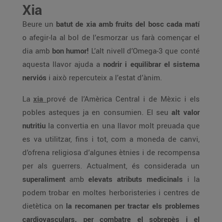
Xia
Beure un
batut de xia amb fruits del bosc cada matí
o afegir-la al bol de l’esmorzar us farà començar el
dia amb
bon humor!
L’alt nivell d’Omega-3 que conté
aquesta llavor ajuda a
nodrir i equilibrar el sistema
nerviós
i això repercuteix a l’estat d’ànim.
La
xia
prové de l’Amèrica Central i de Mèxic i els
pobles asteques ja en consumien. El seu
alt valor
nutritiu
la convertia en una llavor molt preuada que
es va utilitzar, fins i tot, com a moneda de canvi,
d’ofrena religiosa d’algunes ètnies i de recompensa
per als guerrers. Actualment, és considerada un
superaliment
amb
elevats atributs medicinals
i la
podem trobar en moltes herboristeries i centres de
dietètica on
la recomanen per tractar els problemes
cardiovasculars, per combatre el sobrepès i el