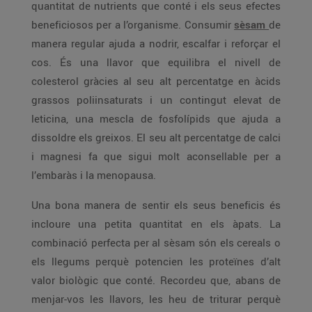
quantitat de nutrients que conté i els seus efectes
beneficiosos per a l’organisme. Consumir
sèsam
de
manera regular ajuda a nodrir, escalfar i reforçar el
cos. És una llavor que equilibra el nivell de
colesterol gràcies al seu alt percentatge en àcids
grassos poliinsaturats i un contingut elevat de
leticina, una mescla de fosfolípids que ajuda a
dissoldre els greixos. El seu alt percentatge de calci
i magnesi fa que sigui molt aconsellable per a
l’embaràs i la menopausa.
Una bona manera de sentir els seus beneficis és
incloure una petita quantitat en els àpats. La
combinació perfecta per al sèsam són els cereals o
els llegums perquè potencien les proteïnes d’alt
valor biològic que conté. Recordeu que, abans de
menjar-vos les llavors, les heu de triturar perquè