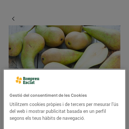
CONSELLS I HÀBITS SALUDABLES
Les peres, de Lleida
Gestió del consentiment de les Cookies
Utilitzem cookies pròpies i de tercers per mesurar l’ús
06/d’agost/2019
del web i mostrar publicitat basada en un perfil
segons els teus hàbits de navegació.
Les peres es poden degustar tot l’any
, ja que les