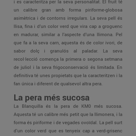
i es caracteritza per la seva personalitat. El fruit té
un calibre gran amb forma piriforme-globosa
asimètrica i de contorns irregulars. La seva pell és
llisa, fina i d’un color verd que vira cap a groguenc
en madurar, similar a l’aspecte d’una llimona. Pel
que fa a la seva carn, aquesta és de color ivori, de
sabor dolç i granulós al paladar. La seva
recol·lecció comença la primera o segona setmana
de juliol i la seva frigoconservació és limitada. En
definitiva té unes propietats que la caracteritzen i la
fan única i diferent de qualsevol altra pera.
La pera més sucosa
La Blanquilla és la pera de KM0 més sucosa.
Aquesta té un calibre més petit que la llimonera, i la
forma és piriforme i de vegades ovoïdal. La pell surt
d'un color verd que es tenyeix cap a verd-grisenc