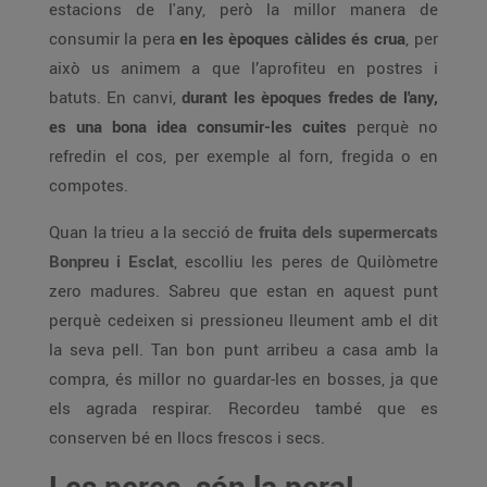
estacions de l'any, però la millor manera de
consumir la pera
en les èpoques càlides és crua
, per
això us animem a que l’aprofiteu en postres i
batuts. En canvi,
durant les èpoques fredes de l'any,
es una bona idea consumir-les cuites
perquè no
refredin el cos, per exemple al forn, fregida o en
compotes.
Quan la trieu a la secció de
fruita dels supermercats
Bonpreu i Esclat
, escolliu les peres de Quilòmetre
zero madures. Sabreu que estan en aquest punt
perquè cedeixen si pressioneu lleument amb el dit
la seva pell. Tan bon punt arribeu a casa amb la
compra, és millor no guardar-les en bosses, ja que
els agrada respirar. Recordeu també que es
conserven bé en llocs frescos i secs.
Les peres, són la pera!