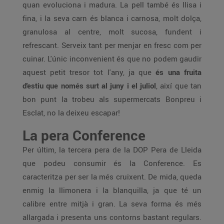
quan evoluciona i madura. La pell també és llisa i
fina, i la seva carn és blanca i carnosa, molt dolça,
granulosa al centre, molt sucosa, fundent i
refrescant. Serveix tant per menjar en fresc com per
cuinar. L'únic inconvenient és que no podem gaudir
aquest petit tresor tot l'any, ja que
és una fruita
d'estiu que només surt al juny i el juliol
, així que tan
bon punt la trobeu als supermercats Bonpreu i
Esclat, no la deixeu escapar!
La pera Conference
Per últim, la tercera pera de la DOP Pera de Lleida
que podeu consumir és la Conference. Es
caracteritza per ser la més cruixent. De mida, queda
enmig la llimonera i la blanquilla, ja que té un
calibre entre mitjà i gran. La seva forma és més
allargada i presenta uns contorns bastant regulars.