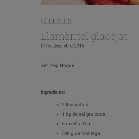
RECEPTES
Llamàntol glacejat
01/de desembre/2015
Xef: Pep Nogué
Ingredients:
2 llamàntols
1 kg de sal gruixuda
5 rovells d'ou
500 g de mantega