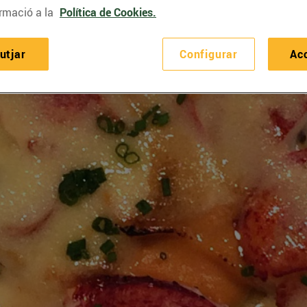
rmació a la
Política de Cookies.
utjar
Configurar
Ac