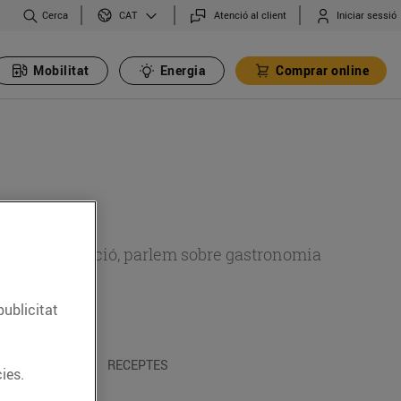
Cerca
Atenció al client
Iniciar sessió
CAT
Mobilitat
Energia
Comprar online
 sobre alimentació, parlem sobre gastronomia
publicitat
 I TRADICIONS
RECEPTES
ies.