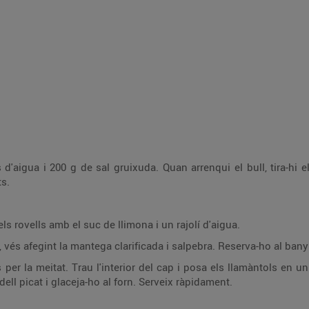
d'aigua i 200 g de sal gruixuda. Quan arrenqui el bull, tira-hi e
ts.
s rovells amb el suc de llimona i un rajolí d'aigua.
 vés afegint la mantega clarificada i salpebra. Reserva-ho al bany
s per la meitat. Trau l'interior del cap i posa els llamàntols en
ll picat i glaceja-ho al forn. Serveix ràpidament.