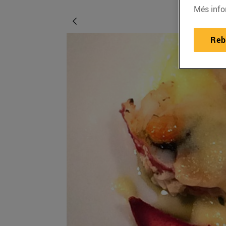
Més info
Reb