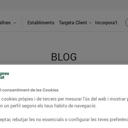
ltres
Establiments
Targeta Client
Incorpora't
BLOG
ceptes, consells nutricionals, informació d’actualitat
l consentiment de les Cookies
del nostre territori i molts altres temes.
 cookies pròpies i de tercers per mesurar l’ús del web i mostrar 
n un perfil segons els teus hàbits de navegació.
TAT
CONSELLS I HÀBITS SALUDABLES
ENERGIA
GASTRONOMIA
ptar, rebutjar les no essencials o configurar les teves preferènc