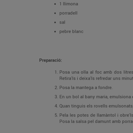
1 llimona
porradell
sal
pebre blanc
Preparació:
Posa una olla al foc amb dos litres 
Retira'ls i deixa'ls refredar uns minu
Posa la mantega a fondre.
En un bol al bany maria, emulsiona el
Quan tinguis els rovells emulsonats,
Pela les potes de llamàntol i obre'l
Posa la salsa pel damunt amb porrade