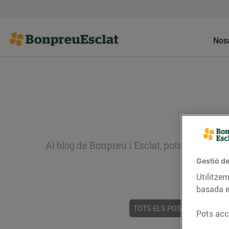
Nosa
Al blog de Bonpreu i Esclat, pots trobar re
Gestió de
Utilitzem
basada e
TOTS ELS POSTS
ACTUALI
Pots acce