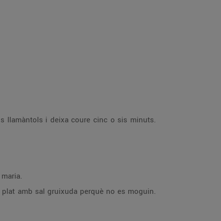
ls llamàntols i deixa coure cinc o sis minuts.
 maria.
 un plat amb sal gruixuda perquè no es moguin.