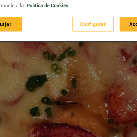
rmació a la
Política de Cookies.
utjar
Configurar
Ac