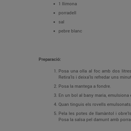
1 llimona
porradell
sal
pebre blanc
Preparació:
Posa una olla al foc amb dos litres 
Retira'ls i deixa'ls refredar uns minu
Posa la mantega a fondre.
En un bol al bany maria, emulsiona el
Quan tinguis els rovells emulsonats,
Pela les potes de llamàntol i obre'l
Posa la salsa pel damunt amb porrade