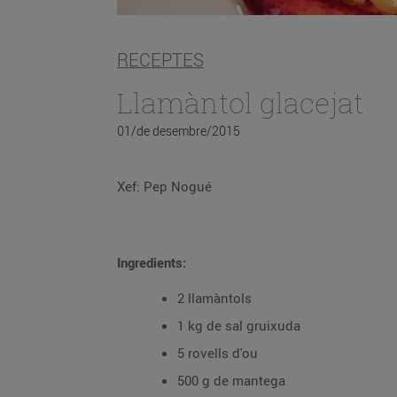
RECEPTES
Llamàntol glacejat
01/de desembre/2015
Xef: Pep Nogué
Ingredients:
2 llamàntols
1 kg de sal gruixuda
5 rovells d'ou
500 g de mantega