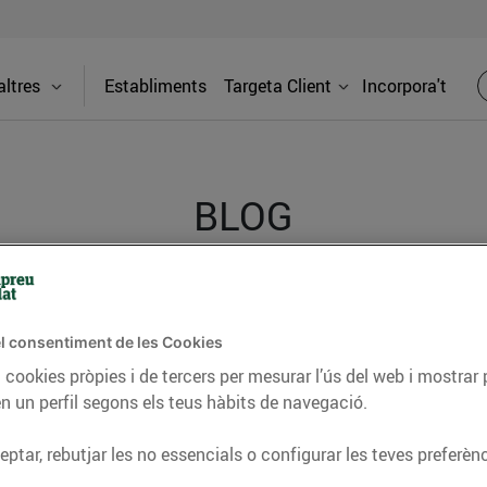
ltres
Establiments
Targeta Client
Incorpora't
BLOG
ceptes, consells nutricionals, informació d’actualitat
l consentiment de les Cookies
del nostre territori i molts altres temes.
 cookies pròpies i de tercers per mesurar l’ús del web i mostrar 
n un perfil segons els teus hàbits de navegació.
TAT
CONSELLS I HÀBITS SALUDABLES
ENERGIA
GASTRONOMIA
ptar, rebutjar les no essencials o configurar les teves preferènc