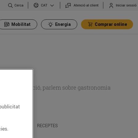
Cerca
Atenció al client
Iniciar sessió
CAT
Mobilitat
Energia
Comprar online
 sobre alimentació, parlem sobre gastronomia
publicitat
 I TRADICIONS
RECEPTES
ies.