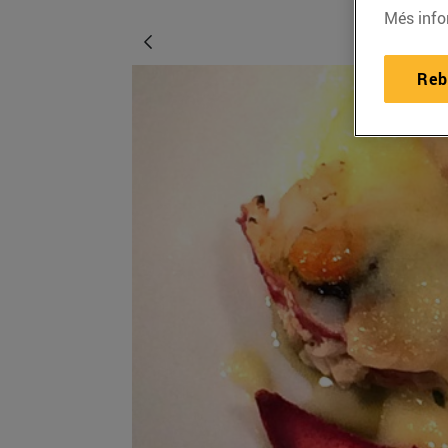
Més info
Reb