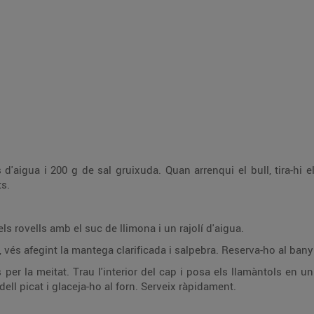
d'aigua i 200 g de sal gruixuda. Quan arrenqui el bull, tira-hi e
ts.
s rovells amb el suc de llimona i un rajolí d'aigua.
 vés afegint la mantega clarificada i salpebra. Reserva-ho al bany
s per la meitat. Trau l'interior del cap i posa els llamàntols en
ll picat i glaceja-ho al forn. Serveix ràpidament.