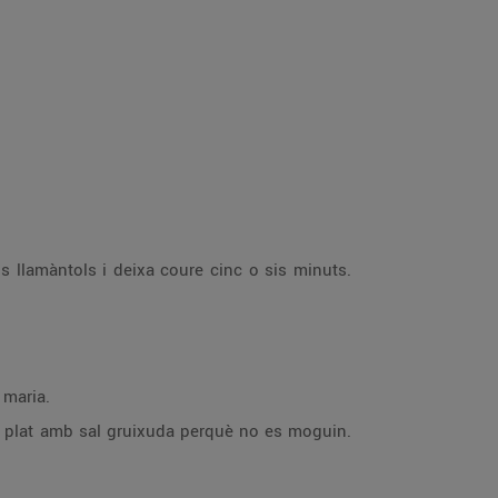
ls llamàntols i deixa coure cinc o sis minuts.
 maria.
 un plat amb sal gruixuda perquè no es moguin.