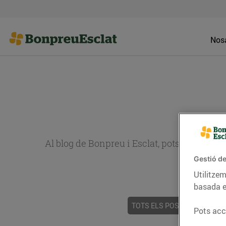
Nosa
Al blog de Bonpreu i Esclat, pots trobar re
Gestió de
Utilitzem
basada e
TOTS ELS POSTS
ACTUALI
Pots acce