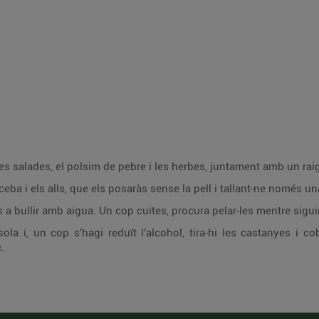
es salades, el polsim de pebre i les herbes, juntament amb un raig 
 ceba i els alls, que els posaràs sense la pell i tallant-ne només u
s a bullir amb aigua. Un cop cuites, procura pelar-les mentre sigui
a i, un cop s’hagi reduït l’alcohol, tira-hi les castanyes i co
.