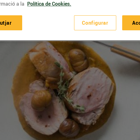
rmació a la
Política de Cookies.
utjar
Configurar
Ac