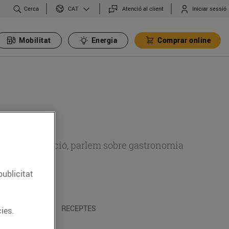
Cerca
Atenció al client
Iniciar sessió
CAT
Mobilitat
Energia
Comprar online
 sobre alimentació, parlem sobre gastronomia
publicitat
 I TRADICIONS
RECEPTES
ies.