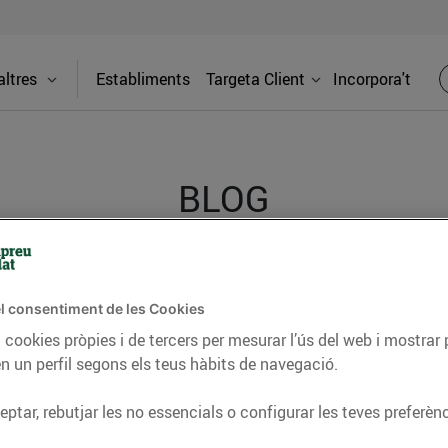
ltres
Establiments
Targeta Client
Incorpora't
BLOG
ceptes, consells nutricionals, informació d’actualitat
l consentiment de les Cookies
del nostre territori i molts altres temes.
 cookies pròpies i de tercers per mesurar l’ús del web i mostrar 
n un perfil segons els teus hàbits de navegació.
TAT
CONSELLS I HÀBITS SALUDABLES
ENERGIA
GASTRONOMIA
ptar, rebutjar les no essencials o configurar les teves preferènc