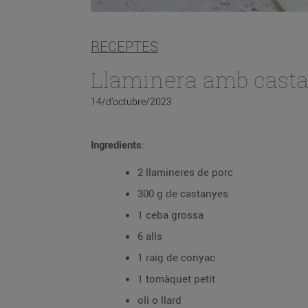
RECEPTES
Llaminera amb cast
14/d’octubre/2023
Ingredients
:
2 llamineres de porc
300 g de castanyes
1 ceba grossa
6 alls
1 raig de conyac
1 tomàquet petit
oli o llard