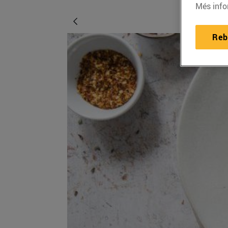
Més info
Reb