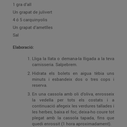
1 gra d’all
Un grapat de julivert
4 ó 5 carquinyolis
Un grapat d’ametlles
Sal
Elaboració:
Lliga la llata o demana-la lligada a la teva
carnisseria. Salpebrem.
Hidrata els bolets en aigua tèbia uns
minuts i esbandeix dos o tres cops i
reserva.
En una cassola amb oli d’oliva, enrosseix
la vedella per tots els costats i a
continuació afegeix les verdures tallades i
les herbes, baixa el foc, deixa-ho coure tot
plegat amb la cassola tapada, fins que
quedi enrossit (1 hora aproximadament).