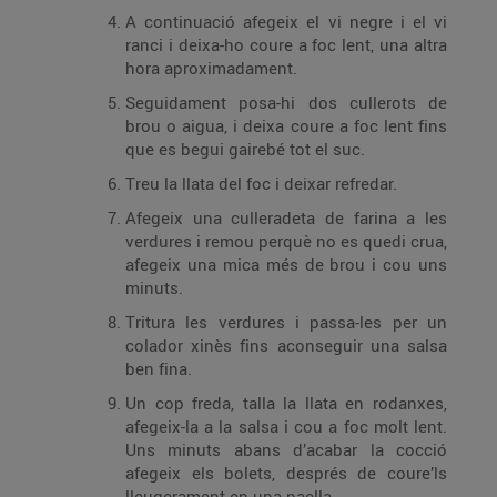
A continuació afegeix el vi negre i el vi
ranci i deixa-ho coure a foc lent, una altra
hora aproximadament.
Seguidament posa-hi dos cullerots de
brou o aigua, i deixa coure a foc lent fins
que es begui gairebé tot el suc.
Treu la llata del foc i deixar refredar.
Afegeix una culleradeta de farina a les
verdures i remou perquè no es quedi crua,
afegeix una mica més de brou i cou uns
minuts.
Tritura les verdures i passa-les per un
colador xinès fins aconseguir una salsa
ben fina.
Un cop freda, talla la llata en rodanxes,
afegeix-la a la salsa i cou a foc molt lent.
Uns minuts abans d’acabar la cocció
afegeix els bolets, després de coure’ls
lleugerament en una paella.