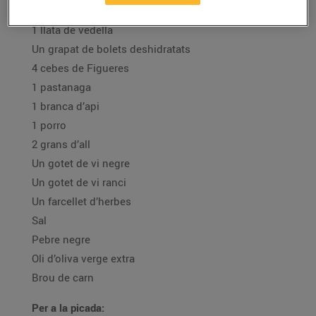
Ingredients:
1 llata de vedella
Un grapat de bolets deshidratats
4 cebes de Figueres
1 pastanaga
1 branca d’api
1 porro
2 grans d’all
Un gotet de vi negre
Un gotet de vi ranci
Un farcellet d’herbes
Sal
Pebre negre
Oli d’oliva verge extra
Brou de carn
Per a la picada: