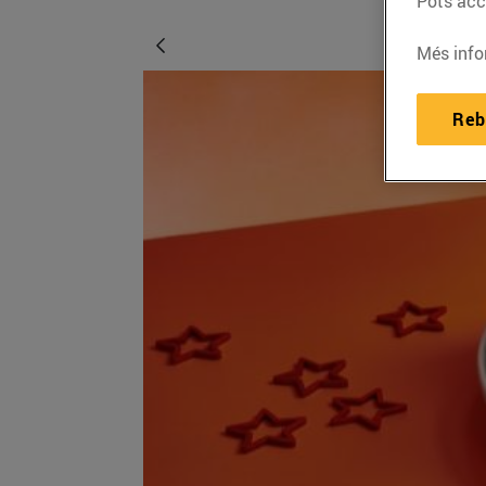
Pots acce
Més info
Reb