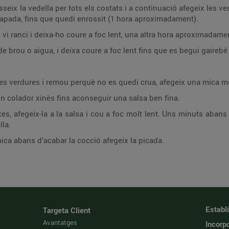
seix la vedella per tots els costats i a continuació afegeix les ver
tapada, fins que quedi enrossit (1 hora aproximadament).
l vi ranci i deixa-ho coure a foc lent, una altra hora aproximadame
 brou o aigua, i deixa coure a foc lent fins que es begui gairebé 
 les verdures i remou perquè no es quedi crua, afegeix una mica 
 un colador xinès fins aconseguir una salsa ben fina.
nxes, afegeix-la a la salsa i cou a foc molt lent. Uns minuts abans
lla.
ca abans d’acabar la cocció afegeix la picada.
Establ
Targeta Client
Avantatges
Incorpo