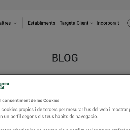
ltres
Establiments
Targeta Client
Incorpora't
BLOG
ceptes, consells nutricionals, informació d’actualitat
del nostre territori i molts altres temes.
l consentiment de les Cookies
 cookies pròpies i de tercers per mesurar l’ús del web i mostrar 
n un perfil segons els teus hàbits de navegació.
TAT
CONSELLS I HÀBITS SALUDABLES
ENERGIA
GASTRONOMIA