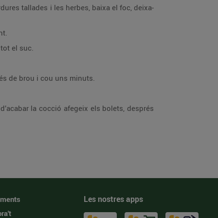
dures tallades i les herbes, baixa el foc, deixa-
nt.
tot el suc.
més de brou i cou uns minuts.
 d’acabar la cocció afegeix els bolets, després
Les nostres apps
iments
ra't