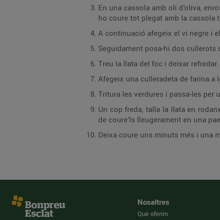
En una cassola amb oli d’oliva, enros
ho coure tot plegat amb la cassola 
A continuació afegeix el vi negre i e
Seguidament posa-hi dos cullerots de
Treu la llata del foc i deixar refredar.
Afegeix una culleradeta de farina a
Tritura les verdures i passa-les per
Un cop freda, talla la llata en roda
de coure’ls lleugerament en una pae
Deixa coure uns minuts més i una mi
Nosaltres
Què oferim