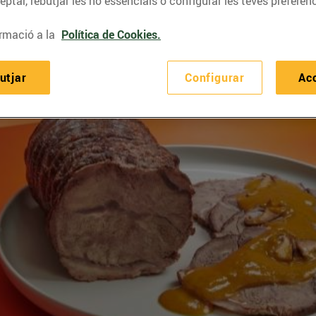
ptar, rebutjar les no essencials o configurar les teves preferènc
rmació a la
Política de Cookies.
utjar
Configurar
Ac