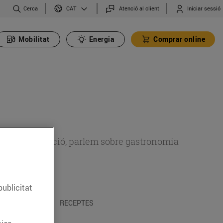
Cerca
Atenció al client
Iniciar sessió
CAT
Mobilitat
Energia
Comprar online
 sobre alimentació, parlem sobre gastronomia
publicitat
 I TRADICIONS
RECEPTES