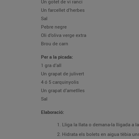
Un gotet de vi ranci
Un farcellet d’herbes
Sal
Pebre negre
Oli d’oliva verge extra
Brou de carn
Per a la picada:
1 gra d’all
Un grapat de julivert
4 ó 5 carquinyolis
Un grapat d’ametlles
Sal
Elaboració:
Lliga la llata o demana-la lligada a 
Hidrata els bolets en aigua tèbia un