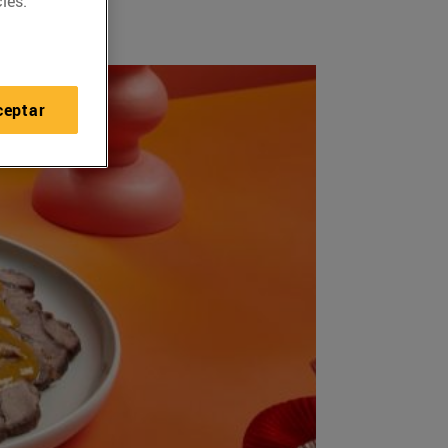
ies.
ceptar