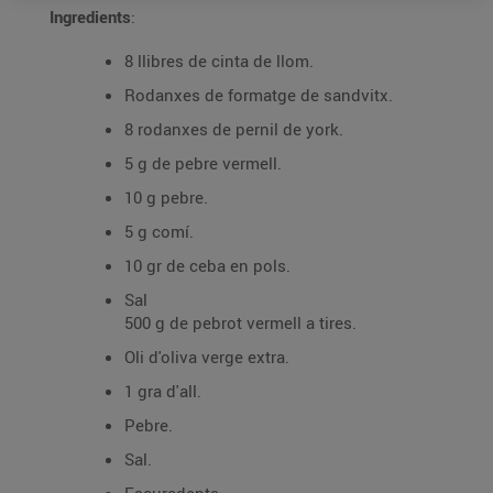
Ingredients
:
8 llibres de cinta de llom.
Rodanxes de formatge de sandvitx.
8 rodanxes de pernil de york.
5 g de pebre vermell.
10 g pebre.
5 g comí.
10 gr de ceba en pols.
Sal
500 g de pebrot vermell a tires.
Oli d'oliva verge extra.
1 gra d'all.
Pebre.
Sal.