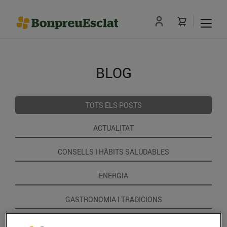
BLOG
TOTS ELS POSTS
ACTUALITAT
CONSELLS I HÀBITS SALUDABLES
ENERGIA
GASTRONOMIA I TRADICIONS
RECEPTES