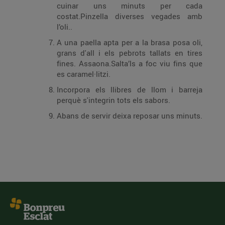
cuinar uns minuts per cada
costat.Pinzella diverses vegades amb
l’oli..
A una paella apta per a la brasa posa oli,
grans d'all i els pebrots tallats en tires
fines. Assaona.Salta’ls a foc viu fins que
es caramel·litzi.
Incorpora els llibres de llom i barreja
perquè s'integrin tots els sabors.
Abans de servir deixa reposar uns minuts.