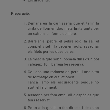
Escuradents.
Preparació:
Demana en la carnisseria que et tallin la
cinta de llom en dos filets finits units per
un extrem, en forma de llibre.
Barrejar el pebre, el pebre roig, la sal, el
comí, el vitet i la ceba en pols, assaonar
els filets per les dues cares.
La mescla que sobri, posa-la dins d’un bol
i afegeix l'oli, barreja bé i reserva.
Col·loca una rodanxa de pernil i una altra
de formatge en el filet obert.
Tanca’l amb els escuradents perquè no
surti el farciment.
Assaona per fora amb l'oli d'espècies que
tens reservat.
Porta a la graella a foc directe i deixa-ho