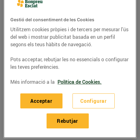
Gestió del consentiment de les Cookies
Utilitzem cookies pròpies i de tercers per mesurar l’ús
del web i mostrar publicitat basada en un perfil
segons els teus hàbits de navegació.
Pots acceptar, rebutjar les no essencials o configurar
les teves preferències.
Més informació a la
Política de Cookies.
RECEPTES
Acceptar
Configurar
Llibrets de llom a la
barbacoa
Rebutjar
16/de març/2026