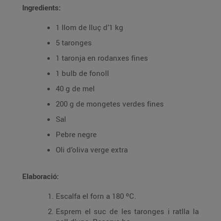
Ingredients:
1 llom de lluç d’1 kg
5 taronges
1 taronja en rodanxes fines
1 bulb de fonoll
40 g de mel
200 g de mongetes verdes fines
Sal
Pebre negre
Oli d’oliva verge extra
Elaboració:
Escalfa el forn a 180 ºC.
Esprem el suc de les taronges i ratlla la