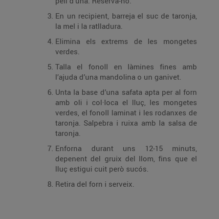
pell d’una. Reserva-ho.
En un recipient, barreja el suc de taronja,
la mel i la ratlladura.
Elimina els extrems de les mongetes
verdes.
Talla el fonoll en làmines fines amb
l’ajuda d’una mandolina o un ganivet.
Unta la base d’una safata apta per al forn
amb oli i col·loca el lluç, les mongetes
verdes, el fonoll laminat i les rodanxes de
taronja. Salpebra i ruixa amb la salsa de
taronja.
Enforna durant uns 12-15 minuts,
depenent del gruix del llom, fins que el
lluç estigui cuit però sucós.
Retira del forn i serveix.