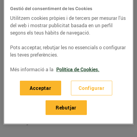
Gestió del consentiment de les Cookies
Utilitzem cookies pròpies i de tercers per mesurar l’ús
del web i mostrar publicitat basada en un perfil
segons els teus hàbits de navegació.
Pots acceptar, rebutjar les no essencials o configurar
les teves preferències.
Més informació a la
Política de Cookies.
RECEPTES
Acceptar
Configurar
Lluç al forn amb salsa
Rebutjar
de taronja
27/de gener/2025