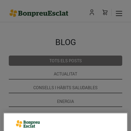
BLOG
TOTS ELS POSTS
ACTUALITAT
CONSELLS I HÀBITS SALUDABLES
ENERGIA
GASTRONOMIA I TRADICIONS
RECEPTES