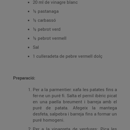
20 ml de vinagre blanc
½ pastanaga
½ carbassó
½ pebrot verd
½ pebrot vermell
Sal
1 culleradeta de pebre vermell dolç
Preparació:
Per a la parmentier: xafa les patates fins a
fer-ne un puré fi. Salta el pernil ibèric picat
en una paella breument i barreja amb el
puré de patata. Afegeix la mantega
desfeta, salpebra i barreja fins a formar un
puré homogeni.
Per a la vinagreta de verdures: Pica les