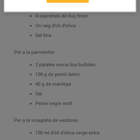
Per al lluç:
4 supremes de lluç fresc
Un raig d’oli d’oliva
Sal fina
Per a la parmentier:
3 patates mona lisa bullides
100 g de pernil ibèric
40 g de mantega
Sal
Pebre negre molt
Per a la vinagreta de verdures:
100 ml d’oli d’oliva verge extra