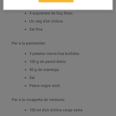
Per al lluç:
4 supremes de lluç fresc
Un raig d’oli d’oliva
Sal fina
Per a la parmentier:
3 patates mona lisa bullides
100 g de pernil ibèric
40 g de mantega
Sal
Pebre negre molt
Per a la vinagreta de verdures:
100 ml d’oli d’oliva verge extra