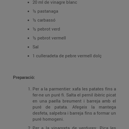
20 ml de vinagre blanc
½ pastanaga
½ carbassó
½ pebrot verd
½ pebrot vermell
Sal
1 culleradeta de pebre vermell dolç
Preparació:
Per a la parmentier: xafa les patates fins a
fer-ne un puré fi. Salta el pernil ibèric picat
en una paella breument i barreja amb el
puré de patata. Afegeix la mantega
desfeta, salpebra i barreja fins a formar un
puré homogeni.
Per a la vinagreta de verdures: Pica les