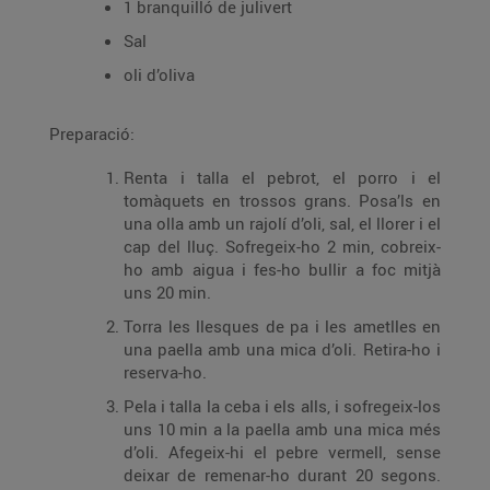
1 branquilló de julivert
Sal
oli d’oliva
Preparació:
Renta i talla el pebrot, el porro i el
tomàquets en trossos grans. Posa’ls en
una olla amb un rajolí d’oli, sal, el llorer i el
cap del lluç. Sofregeix-ho 2 min, cobreix-
ho amb aigua i fes-ho bullir a foc mitjà
uns 20 min.
Torra les llesques de pa i les ametlles en
una paella amb una mica d’oli. Retira-ho i
reserva-ho.
Pela i talla la ceba i els alls, i sofregeix-los
uns 10 min a la paella amb una mica més
d’oli. Afegeix-hi el pebre vermell, sense
deixar de remenar-ho durant 20 segons.