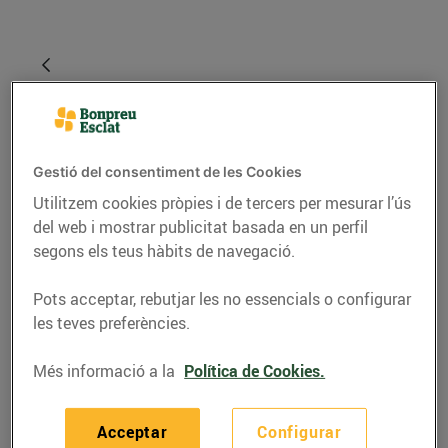
Gestió del consentiment de les Cookies
Utilitzem cookies pròpies i de tercers per mesurar l’ús
del web i mostrar publicitat basada en un perfil
segons els teus hàbits de navegació.
RECEPTES
Pots acceptar, rebutjar les no essencials o configurar
les teves preferències.
Lluç amb salsa
d’ametlles
Més informació a la
Política de Cookies.
09/de desembre/2020
Acceptar
Configurar