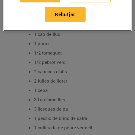
Recepta de lluç amb salsa d'ametlles de la Jennifer
Fernández
Rebutjar
4 rodanxes de lluç
1 cap de lluç
1 porro
1/2 tomàquet
1/2 pebrot verd
2 cabeces d’alls
2 fulles de llorer
1 ceba
30 g d’ametlles
3 llesques de pa
1 pessic de brins de safrà
1 cullerada de pebre vermell