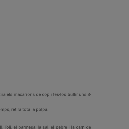
tira els macarrons de cop i fes-los bullir uns 8-
ps, retira tota la polpa.
 l’oli, el parmesà, la sal, el pebre i la carn de