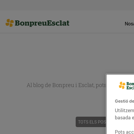
Nosa
Al blog de Bonpreu i Esclat, pots trobar re
Gestió de
Utilitzem
basada e
TOTS ELS POSTS
ACTUALI
Pots acce