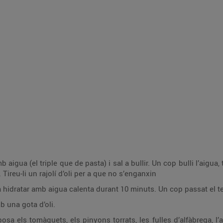
aigua (el triple que de pasta) i sal a bullir. Un cop bulli l’aigua, 
 Tireu-li un rajolí d’oli per a que no s’enganxin
 hidratar amb aigua calenta durant 10 minuts. Un cop passat el tem
b una gota d’oli.
sa els tomàquets, els pinyons torrats, les fulles d’alfàbrega, l’all,