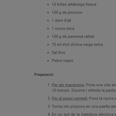
10 fulles alfàbrega fresca
100 g de pinyons
1 dent d’all
1 nyora seca
100 g de parmesà ratllat
75 ml d’oli d’oliva verge extra
Sal fina
Pebre negre
Preparació:
Per als macarrons:
Posa una olla amb 
10 minuts. Escorre i refreda la pasta.
Per al pesto vermell:
Posa la nyora a
Torreu els pinyons en una paella am
En un got de la batedora elèctrica po