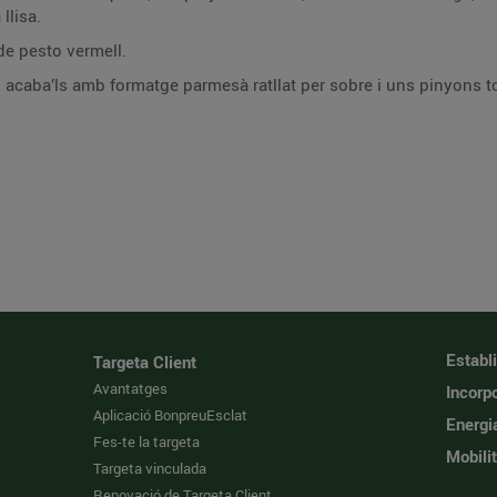
llisa.
de pesto vermell.
 acaba’ls amb formatge parmesà ratllat per sobre i uns pinyons to
Establ
Targeta Client
Avantatges
Incorpo
Aplicació BonpreuEsclat
Energi
Fes-te la targeta
Mobilit
Targeta vinculada
Renovació de Targeta Client