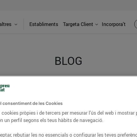
ltres
Establiments
Targeta Client
Incorpora't
BLOG
ceptes, consells nutricionals, informació d’actualitat
del nostre territori i molts altres temes.
l consentiment de les Cookies
 cookies pròpies i de tercers per mesurar l’ús del web i mostrar 
n un perfil segons els teus hàbits de navegació.
TAT
CONSELLS I HÀBITS SALUDABLES
ENERGIA
GASTRONOMIA
ptar, rebutjar les no essencials o configurar les teves preferènc