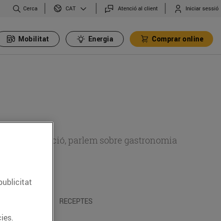
Cerca
Atenció al client
Iniciar sessió
CAT
Mobilitat
Energia
Comprar online
 sobre alimentació, parlem sobre gastronomia
publicitat
 I TRADICIONS
RECEPTES
ies.