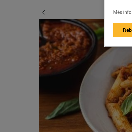
Més info
Reb