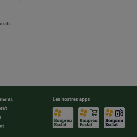
rrats.
Les nostres apps
iments
ra't
a
at