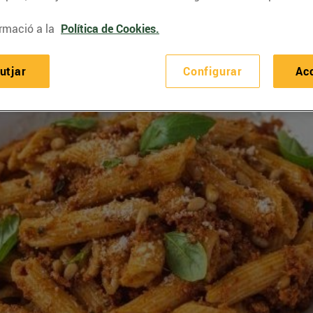
rmació a la
Política de Cookies.
utjar
Configurar
Ac