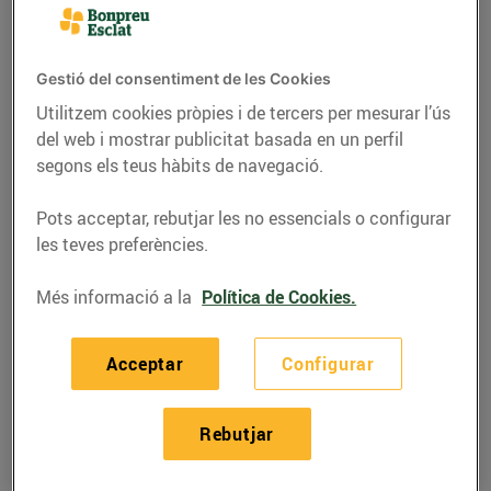
Gestió del consentiment de les Cookies
Utilitzem cookies pròpies i de tercers per mesurar l’ús
del web i mostrar publicitat basada en un perfil
segons els teus hàbits de navegació.
Pots acceptar, rebutjar les no essencials o configurar
les teves preferències.
Més informació a la
Política de Cookies.
RECEPTES
Macarrons al pesto
Acceptar
Configurar
vermell
Rebutjar
07/de juny/2022