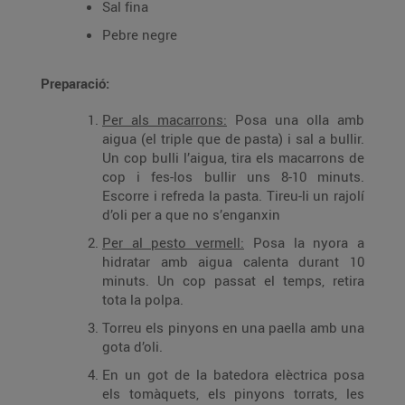
Sal fina
Pebre negre
Preparació:
Per als macarrons:
Posa una olla amb
aigua (el triple que de pasta) i sal a bullir.
Un cop bulli l’aigua, tira els macarrons de
cop i fes-los bullir uns 8-10 minuts.
Escorre i refreda la pasta. Tireu-li un rajolí
d’oli per a que no s’enganxin
Per al pesto vermell:
Posa la nyora a
hidratar amb aigua calenta durant 10
minuts. Un cop passat el temps, retira
tota la polpa.
Torreu els pinyons en una paella amb una
gota d’oli.
En un got de la batedora elèctrica posa
els tomàquets, els pinyons torrats, les