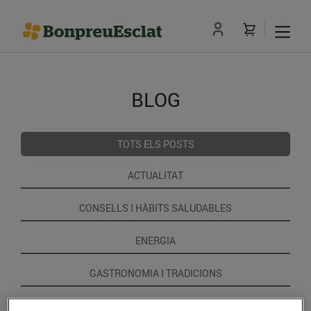
BLOG
TOTS ELS POSTS
ACTUALITAT
CONSELLS I HÀBITS SALUDABLES
ENERGIA
GASTRONOMIA I TRADICIONS
RECEPTES