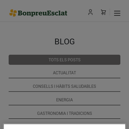
BLOG
TOTS ELS POSTS
ACTUALITAT
CONSELLS I HÀBITS SALUDABLES
ENERGIA
GASTRONOMIA I TRADICIONS
RECEPTES