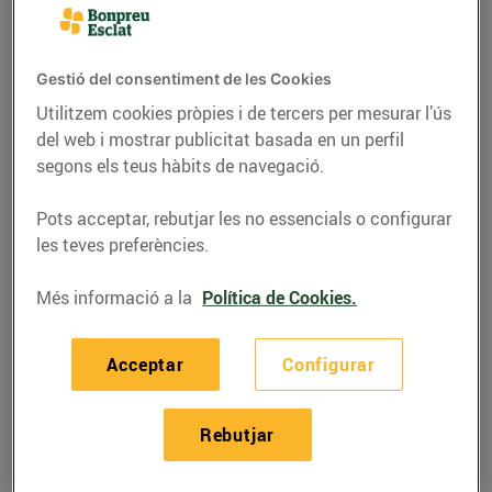
Gestió del consentiment de les Cookies
Utilitzem cookies pròpies i de tercers per mesurar l’ús
del web i mostrar publicitat basada en un perfil
segons els teus hàbits de navegació.
Pots acceptar, rebutjar les no essencials o configurar
les teves preferències.
Més informació a la
Política de Cookies.
RECEPTES
Macarrons al pesto
Acceptar
Configurar
vermell
Rebutjar
07/de juny/2022