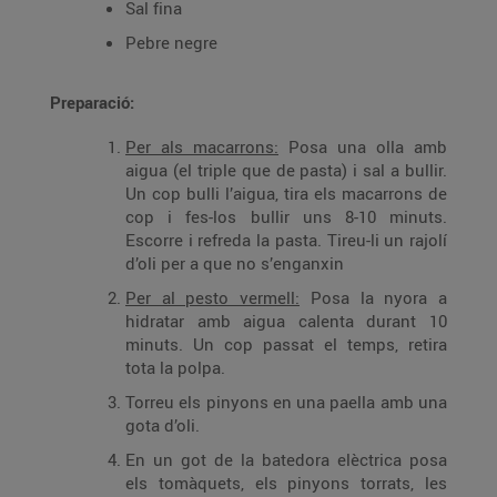
Sal fina
Pebre negre
Preparació:
Per als macarrons:
Posa una olla amb
aigua (el triple que de pasta) i sal a bullir.
Un cop bulli l’aigua, tira els macarrons de
cop i fes-los bullir uns 8-10 minuts.
Escorre i refreda la pasta. Tireu-li un rajolí
d’oli per a que no s’enganxin
Per al pesto vermell:
Posa la nyora a
hidratar amb aigua calenta durant 10
minuts. Un cop passat el temps, retira
tota la polpa.
Torreu els pinyons en una paella amb una
gota d’oli.
En un got de la batedora elèctrica posa
els tomàquets, els pinyons torrats, les