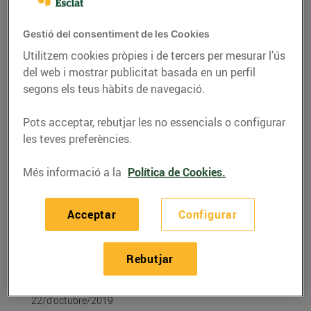
Gestió del consentiment de les Cookies
Utilitzem cookies pròpies i de tercers per mesurar l’ús
del web i mostrar publicitat basada en un perfil
segons els teus hàbits de navegació.
Pots acceptar, rebutjar les no essencials o configurar
les teves preferències.
Més informació a la
Política de Cookies.
RECEPTES
Acceptar
Configurar
Recepta de magret
d’ànec amb taronja i
Rebutjar
gingebre
22/d’octubre/2019