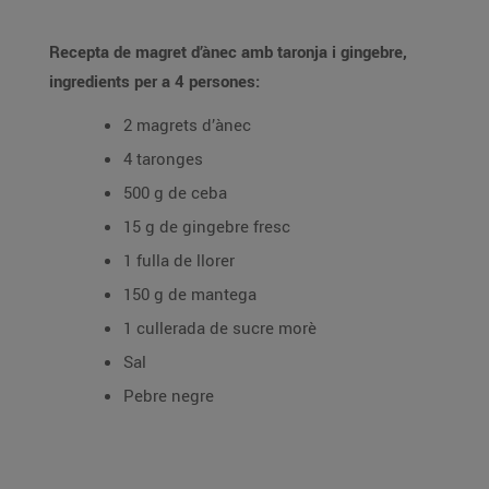
Recepta de magret d’ànec amb taronja i gingebre,
ingredients per a 4 persones:
2 magrets d’ànec
4 taronges
500 g de ceba
15 g de gingebre fresc
1 fulla de llorer
150 g de mantega
1 cullerada de sucre morè
Sal
Pebre negre