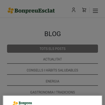
BLOG
TOTS ELS POSTS
ACTUALITAT
CONSELLS I HÀBITS SALUDABLES
ENERGIA
GASTRONOMIA I TRADICIONS
RECEPTES