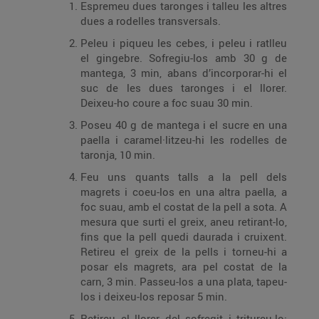
Espremeu dues taronges i talleu les altres
dues a rodelles transversals.
Peleu i piqueu les cebes, i peleu i ratlleu
el gingebre. Sofregiu-los amb 30 g de
mantega, 3 min, abans d’incorporar-hi el
suc de les dues taronges i el llorer.
Deixeu-ho coure a foc suau 30 min.
Poseu 40 g de mantega i el sucre en una
paella i caramel·litzeu-hi les rodelles de
taronja, 10 min.
Feu uns quants talls a la pell dels
magrets i coeu-los en una altra paella, a
foc suau, amb el costat de la pell a sota. A
mesura que surti el greix, aneu retirant-lo,
fins que la pell quedi daurada i cruixent.
Retireu el greix de la pells i torneu-hi a
posar els magrets, ara pel costat de la
carn, 3 min. Passeu-los a una plata, tapeu-
los i deixeu-los reposar 5 min.
Retireu el llorer del sofregit i tritureu-lo;