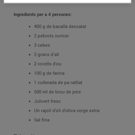
Ingredients per a 4 persones:
400 g de bacallà dessalat
2 pebrots xoricer
3 cebes
2 grans d'all
2 rovells d'ou
100 g de farina
1 cullerada de pa ratllat
500 ml de brou de peix
Julivert fresc
Un rajolí d'oli d'oliva verge extra
Sal fina