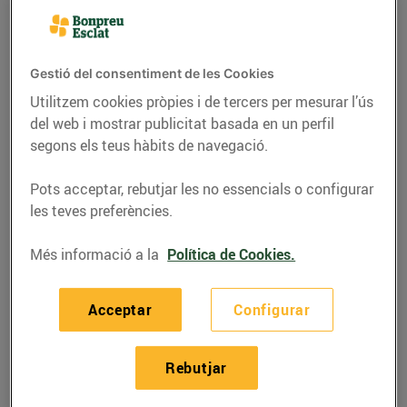
Gestió del consentiment de les Cookies
Utilitzem cookies pròpies i de tercers per mesurar l’ús
del web i mostrar publicitat basada en un perfil
segons els teus hàbits de navegació.
Pots acceptar, rebutjar les no essencials o configurar
les teves preferències.
Més informació a la
Política de Cookies.
RECEPTES
Mandonguilles de
Acceptar
Configurar
bacallà amb salsa
biscaïna
Rebutjar
09/d’agost/2022