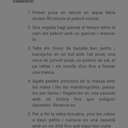
Elaboració:
Primer posa en remull en aigua tèbia
durant 30 minuts el pebrot xoricer.
Una vegada hagi passat el temps retira la
carn del pebrot amb un ganivet i reserva-
la.
Talla els lloms de bacallà ben petits i
barreja-ho en un bol amb l'all picat, una
mica de julivert picat, un polsim de sal, el
pa ratllat i els rovells d'ou fins a formar
una massa.
Agafa petites porcions de la massa amb
les mans i fes les mandonguilles, passa-
les per farina i fregeix-les en una cassola
amb oli d'oliva fins que estiguin
daurades. Reserva-les.
Per a fer la salsa biscaïna, pica les cebes
a daus petits i cuina-la en una cassola
amb un xic d’oli fins que sigui ben cuita