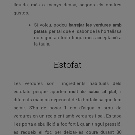
líquida, més o menys densa, segons els nostres
gustos.
Si voleu, podeu
barrejar les verdures amb
patata
, per tal que el sabor de la hortalissa
no sigui tan fort i tingui més acceptació a
la taula.
Estofat
Les verdures són ingredients habituals dels
estofats perquè aporten
molt de sabor al plat
, i
diferents matisos depenent de la hortalissa que fem
servir. S’ha de posar 1 cm d’aigua o brou de
verdures en un recipient amb verdures i sal. Es tapa
i es porta a ebullició a foc fort i, quan tingui pressió,
es redueix el foc per deixar-les coure durant 30