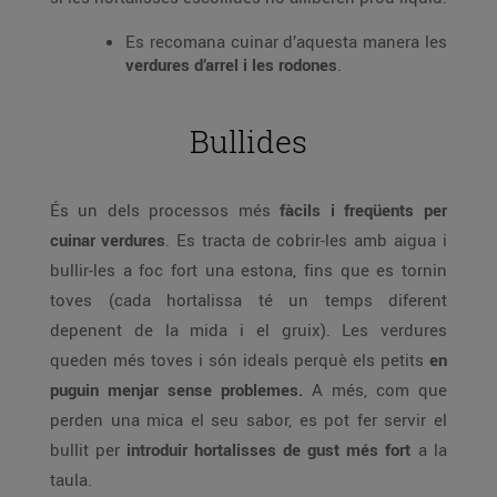
Es recomana cuinar d’aquesta manera les
verdures d’arrel i les rodones
.
Bullides
És un dels processos més
fàcils i freqüents per
cuinar verdures
. Es tracta de cobrir-les amb aigua i
bullir-les a foc fort una estona, fins que es tornin
toves (cada hortalissa té un temps diferent
depenent de la mida i el gruix). Les verdures
queden més toves i són ideals perquè els petits
en
puguin menjar sense problemes.
A més, com que
perden una mica el seu sabor, es pot fer servir el
bullit per
introduir hortalisses de gust més fort
a la
taula.