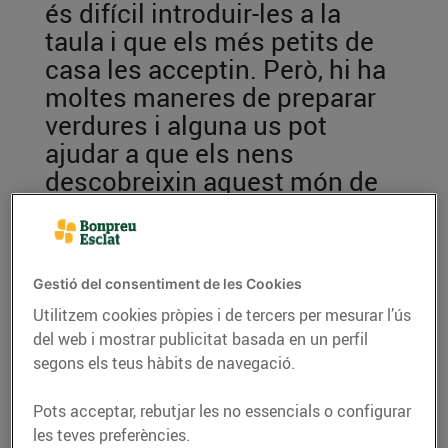
és difícil introduir-les a la
taula i que els més petits de
casa les acceptin. Però, hi ha
moltes maneres de preparar
verdures i alguna us pot
ajudar a que els nens
descobreixin aquest món de
sabors
04/de gener/2020
Gestió del consentiment de les Cookies
Utilitzem cookies pròpies i de tercers per mesurar l’ús
Tot i que sabem que les propietats i els beneficis de
del web i mostrar publicitat basada en un perfil
les verdures són
molt importants per al
segons els teus hàbits de navegació.
funcionament
del nostre organisme, poden ser
avorrides si les mengem sense cap canvi. Per altra
Pots acceptar, rebutjar les no essencials o configurar
les teves preferències.
banda, es tracta d’aliments que normalment tenen