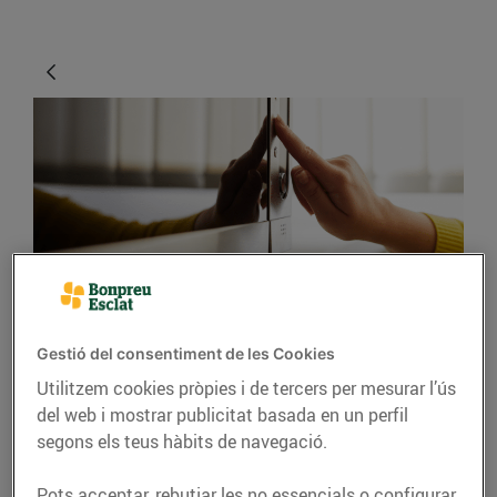
ENERGIA
Gestió del consentiment de les Cookies
Manual per al bon ús
Utilitzem cookies pròpies i de tercers per mesurar l’ús
dels aparells
del web i mostrar publicitat basada en un perfil
electrònics que tenim a
segons els teus hàbits de navegació.
casa
Pots acceptar, rebutjar les no essencials o configurar