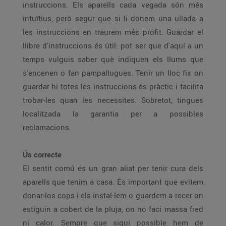
instruccions. Els aparells cada vegada són més
intuïtius, però segur que si li donem una ullada a
les instruccions en traurem més profit. Guardar el
llibre d'instruccions és útil: pot ser que d'aquí a un
temps vulguis saber què indiquen els llums que
s'encenen o fan pampallugues. Tenir un lloc fix on
guardar-hi totes les instruccions és pràctic i facilita
trobar-les quan les necessites. Sobretot, tingues
localitzada la garantia per a possibles
reclamacions.
Ús correcte
El sentit comú és un gran aliat per tenir cura dels
aparells que tenim a casa. És important que evitem
donar-los cops i els instal·lem o guardem a recer on
estiguin a cobert de la pluja, on no faci massa fred
ni calor. Sempre que sigui possible hem de