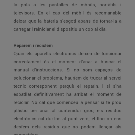
la pols a les pantalles de mòbils, portàtils i
televisors. En el cas del mòbil és recomanable
deixar que la bateria s'esgoti abans de tornar-la a
carregar i reiniciar el dispositiu un cop al dia.
Reparem i reciclem
Quan els aparells electrònics deixen de funcionar
correctament és el moment d'anar a buscar el
manual d'instruccions. Si no som capaços de
solucionar el problema, hauríem de trucar al servei
tècnic corresponent perquè el reparin. I si s'ha
espatllat definitivament ha arribat el moment de
reciclar. No cal que comenceu a pensar si té prou
plàstic per anar al contenidor groc, els residus
electrònics cal dur-los al punt verd, el lloc on ens
desfem dels residus que no podem llençar als
contenidors.