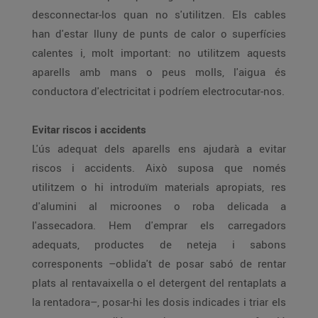
desconnectar-los quan no s'utilitzen. Els cables
han d'estar lluny de punts de calor o superfícies
calentes i, molt important: no utilitzem aquests
aparells amb mans o peus molls, l'aigua és
conductora d'electricitat i podríem electrocutar-nos.
Evitar riscos i accidents
L'ús adequat dels aparells ens ajudarà a evitar
riscos i accidents. Això suposa que només
utilitzem o hi introduïm materials apropiats, res
d'alumini al microones o roba delicada a
l'assecadora. Hem d'emprar els carregadors
adequats, productes de neteja i sabons
corresponents –oblida't de posar sabó de rentar
plats al rentavaixella o el detergent del rentaplats a
la rentadora–, posar-hi les dosis indicades i triar els