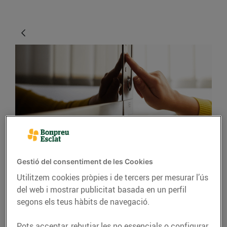
ENERGIA
Gestió del consentiment de les Cookies
Manual per al bon ús
Utilitzem cookies pròpies i de tercers per mesurar l’ús
dels aparells
del web i mostrar publicitat basada en un perfil
electrònics que tenim a
segons els teus hàbits de navegació.
casa
Pots acceptar, rebutjar les no essencials o configurar