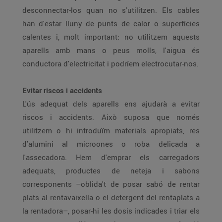
desconnectar-los quan no s'utilitzen. Els cables
han d'estar lluny de punts de calor o superfícies
calentes i, molt important: no utilitzem aquests
aparells amb mans o peus molls, l'aigua és
conductora d'electricitat i podríem electrocutar-nos.
Evitar riscos i accidents
L'ús adequat dels aparells ens ajudarà a evitar
riscos i accidents. Això suposa que només
utilitzem o hi introduïm materials apropiats, res
d'alumini al microones o roba delicada a
l'assecadora. Hem d'emprar els carregadors
adequats, productes de neteja i sabons
corresponents –oblida't de posar sabó de rentar
plats al rentavaixella o el detergent del rentaplats a
la rentadora–, posar-hi les dosis indicades i triar els