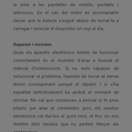
la pols a les pantalles de mòbils, portàtils i
televisors. En el cas del mòbil és recomanable
deixar que la bateria s'esgoti abans de tornar-la a
carregar i reiniciar el dispositiu un cop al dia.
Reparem i reciclem
Quan els aparells electrònics deixen de funcionar
correctament és el moment d'anar a buscar el
manual d'instruccions. Si no som capaços de
solucionar el problema, hauríem de trucar al servei
tècnic corresponent perquè el reparin. I si s'ha
espatllat definitivament ha arribat el moment de
reciclar. No cal que comenceu a pensar si té prou
plàstic per anar al contenidor groc, els residus
electrònics cal dur-los al punt verd, el lloc on ens
desfem dels residus que no podem llençar als
contenidors.