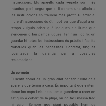
instruccions. Els aparells cada vegada són més
intuïtius, però segur que si li donem una ullada a
les instruccions en traurem més profit. Guardar el
llibre d'instruccions és útil: pot ser que d'aquí a un
temps vulguis saber què indiquen els llums que
s'encenen o fan pampallugues. Tenir un lloc fix on
guardar-hi totes les instruccions és pràctic i facilita
trobar-les quan les necessites. Sobretot, tingues
localitzada la garantia per a possibles
reclamacions.
Ús correcte
El sentit comú és un gran aliat per tenir cura dels
aparells que tenim a casa. És important que evitem
donar-los cops i els instal·lem o guardem a recer on
estiguin a cobert de la pluja, on no faci massa fred
ni calor. Sempre que sigui possible hem de