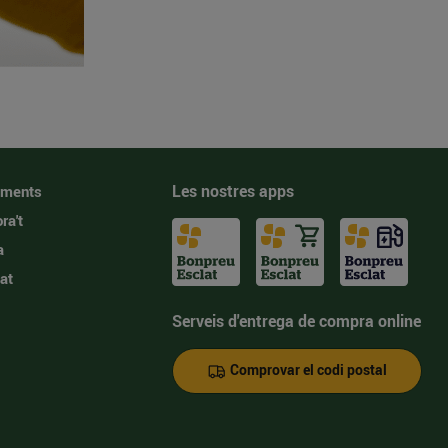
Les nostres apps
iments
ra't
a
at
Serveis d'entrega de compra online
Comprovar el codi postal