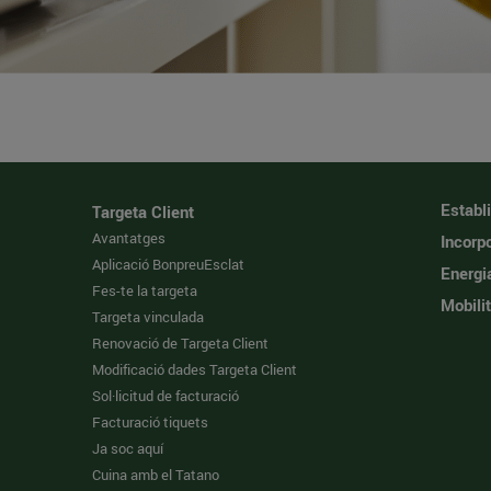
Establ
Targeta Client
Avantatges
Incorpo
Aplicació BonpreuEsclat
Energi
Fes-te la targeta
Mobilit
Targeta vinculada
Renovació de Targeta Client
Modificació dades Targeta Client
Sol·licitud de facturació
Facturació tiquets
Ja soc aquí
Cuina amb el Tatano