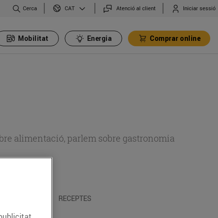
Cerca
Atenció al client
Iniciar sessió
CAT
Mobilitat
Energia
Comprar online
 sobre alimentació, parlem sobre gastronomia
 I TRADICIONS
RECEPTES
publicitat