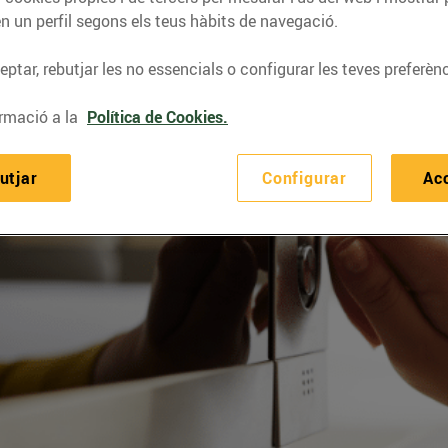
n un perfil segons els teus hàbits de navegació.
ptar, rebutjar les no essencials o configurar les teves preferènc
rmació a la
Política de Cookies.
utjar
Configurar
Ac