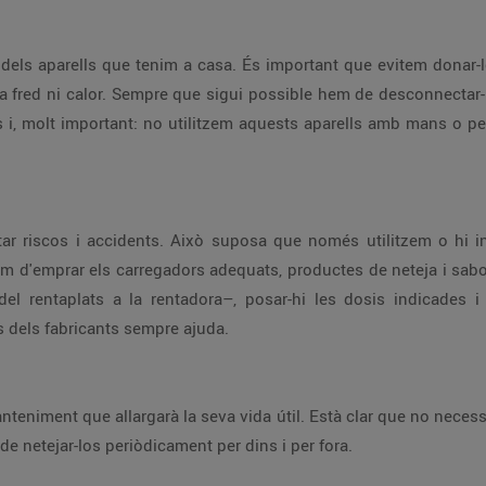
 els instal·lem o guardem a recer on
als apropiats, res d'alumini al
 dels fabricants sempre ajuda.
 mateix un portàtil, que una rentadora o
t les diferències, hem de netejar-los periòdicament per dins i per fora.