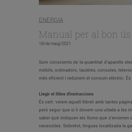
ENERGIA
Manual per al bon ús 
18/de maig/2021
Som conscients de la quantitat d'aparells electrònics que ens envolten? Nevera, rentadora, assecadora, rentaplats, forn, microones, petits electrodomèstics,
mòbils, ordinadors, tauletes, consoles, televisors... Si som capaços d'utilitzar-los correctament, aconseguir
Llegir el llibre d'instruccions
És cert: veiem aquell llibret amb tantes pàgines i tants idiomes i, d'entrada, ens fa mandra llegir les instruccions. Els aparells cad
però segur que si li donem una ullada a les instruccions en traurem més profit. Guardar el llibre d'instruccions és útil: pot ser que d'aquí a un temps vulguis
saber què indiquen els llums que s'encenen o fan pampallugues. Tenir un lloc fix on guardar-hi totes les instruccions és pràctic i facilita trobar-les quan les
neces