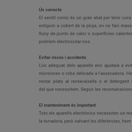
Ús correcte
El sentit comú és un gran aliat per tenir cura dels aparells que tenim a casa. És important que evitem donar-los cops i
estiguin a cobert de la pluja, on no faci massa fred ni calor. Sempre que sigui possible hem de desconnectar-los quan no s'utilitzen. Els cables han d'estar
lluny de punts de calor o superfícies calentes i, molt important: no utilitzem aquests aparells amb mans o peus molls, l'aigua és conductora d'electricitat i
podríem electrocutar-nos.
Evitar riscos i accidents
L'ús adequat dels aparells ens ajudarà a evitar riscos i accidents. Això suposa que només utilitzem o hi introduïm materi
microones o roba delicada a l'assecadora. Hem d'emprar els carregadors adequats, productes de neteja i sabons corresponents –oblida't de posar sabó de
rentar plats al rentavaixella o el detergent del rentaplats a la rentadora–, posar-hi les dosis indicades i triar els programes d'ús adequat en funció
del que necessitem. Seguir les recomanacions
El manteniment és important
Tots els aparells electrònics necessiten un manteniment que allargarà la seva vida útil. Està clar que no necessiten el
la torradora, però salvan