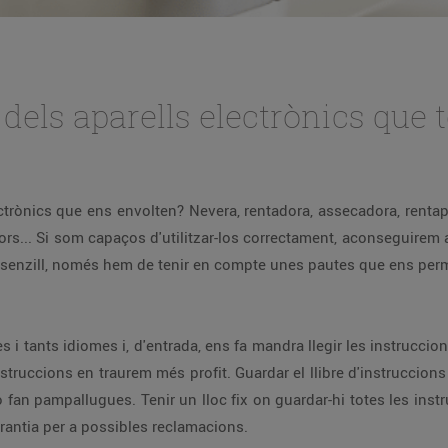
dels aparells electrònics que
em allargar la seva vida útil, el seu rendiment serà
a vegada són més intuïtius,
sites. Sobretot, tingues localitzada la garantia per a possibles reclamacions.