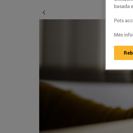
basada e
Pots acce
Més info
Reb