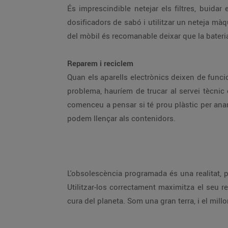
És imprescindible netejar els filtres, buidar els dipòsits de pols com el de l'aspirador o el de borrissol i d'aigua
dosificadors de sabó i utilitzar un neteja màquines de tant en tant. No podem oblidar treure la pols a les pantalles de mòbils, portàtils i televisors. En el cas
Reparem i reciclem
Quan els aparells electrònics deixen de funcionar correctament és el moment d'anar a buscar el manual d'inst
problema, hauríem de trucar al servei tècnic corresponent perquè el reparin. I si s'ha espatllat definitivament ha arribat el moment de reciclar. No cal que
comenceu a pensar si té prou plàstic per anar al contenidor groc, els residus electrònics cal dur-los al punt verd, el lloc on ens desfem dels residus que no
podem llençar als contenidors.
L'obsolescència programada és una realitat, però com més cuidem els nostres aparells electrònics més 
Utilitzar-los correctament maximitza el seu rendiment i la seva durabilitat. Són petits gestos que ajuden a contenir la despesa familiar i contribueixen a la