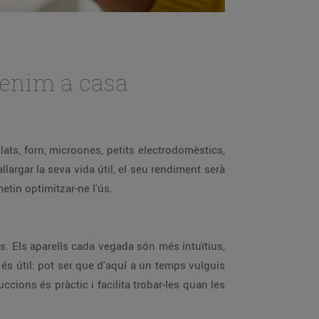
 tenim a casa
més eficient i reduirem el consum elèctric. És senzill, només hem de tenir en compte unes pautes que ens permetin optimitzar-ne l'ús.