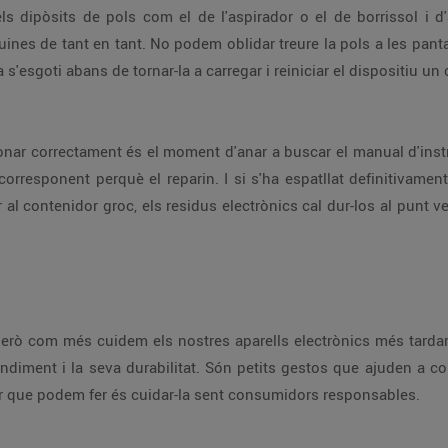
 de l'assecadora. També cal netejar els
del mòbil és recomanable deixar que la bateria s'esgoti abans de tornar-la a carregar i reiniciar 
ruccions. Si no som capaços de solucionar el
tardarem a renovar-los i menys residus generarem.
cura del planeta. Som una gran terra, i el millor que podem fer és cuidar-la sent consumidors responsables.