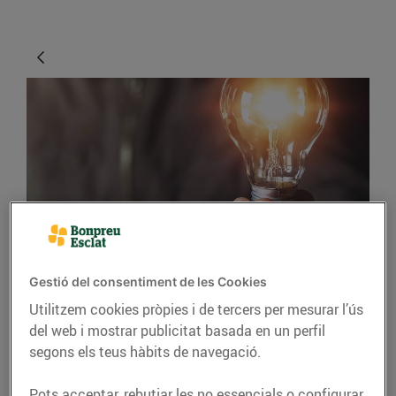
ENERGIA
Gestió del consentiment de les Cookies
Manual per optimitzar
Utilitzem cookies pròpies i de tercers per mesurar l’ús
la potència contractada
del web i mostrar publicitat basada en un perfil
de la llum
segons els teus hàbits de navegació.
16/de març/2021
Pots acceptar, rebutjar les no essencials o configurar