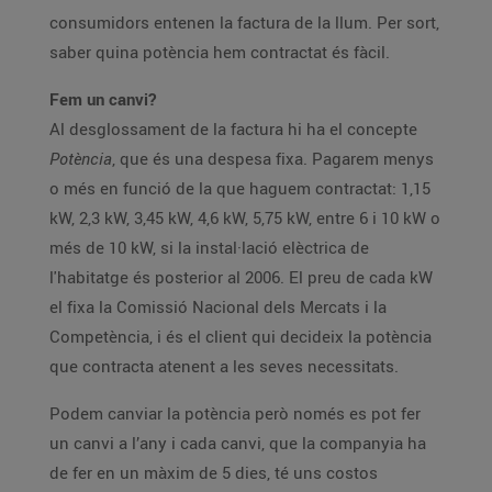
consumidors entenen la factura de la llum. Per sort,
saber quina potència hem contractat és fàcil.
Fem un canvi?
Al desglossament de la factura hi ha el concepte
Potència
, que és una despesa fixa. Pagarem menys
o més en funció de la que haguem contractat: 1,15
kW, 2,3 kW, 3,45 kW, 4,6 kW, 5,75 kW, entre 6 i 10 kW o
més de 10 kW, si la instal·lació elèctrica de
l'habitatge és posterior al 2006. El preu de cada kW
el fixa la Comissió Nacional dels Mercats i la
Competència, i és el client qui decideix la potència
que contracta atenent a les seves necessitats.
Podem canviar la potència però només es pot fer
un canvi a l’any i cada canvi, que la companyia ha
de fer en un màxim de 5 dies, té uns costos