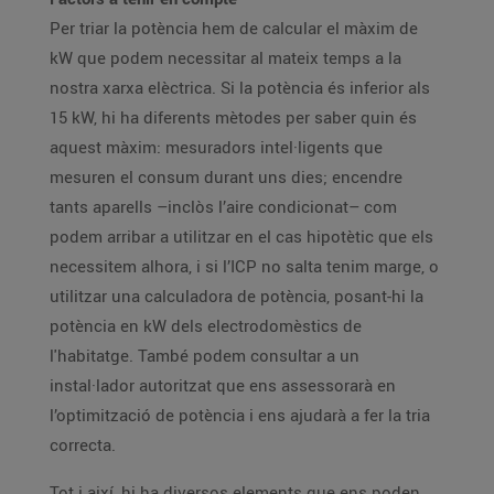
Per triar la potència hem de calcular el màxim de
kW que podem necessitar al mateix temps a la
nostra xarxa elèctrica. Si la potència és inferior als
15 kW, hi ha diferents mètodes per saber quin és
aquest màxim: mesuradors intel·ligents que
mesuren el consum durant uns dies; encendre
tants aparells –inclòs l’aire condicionat– com
podem arribar a utilitzar en el cas hipotètic que els
necessitem alhora, i si l’ICP no salta tenim marge, o
utilitzar una calculadora de potència, posant-hi la
potència en kW dels electrodomèstics de
l'habitatge. També podem consultar a un
instal·lador autoritzat que ens assessorarà en
l’optimització de potència i ens ajudarà a fer la tria
correcta.
Tot i així, hi ha diversos elements que ens poden