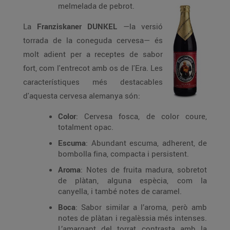
melmelada de pebrot.
La
Franziskaner DUNKEL
—la versió
torrada de la coneguda cervesa— és
molt adient per a receptes de sabor
fort, com l'entrecot amb os de l'Era. Les
característiques més destacables
d'aquesta cervesa alemanya són:
Color
: Cervesa fosca, de color coure,
totalment opac.
Escuma
: Abundant escuma, adherent, de
bombolla fina, compacta i persistent.
Aroma
: Notes de fruita madura, sobretot
de plàtan, alguna espècia, com la
canyella, i també notes de caramel.
Boca
: Sabor similar a l’aroma, però amb
notes de plàtan i regalèssia més intenses.
L’amargant del torrat contrasta amb la