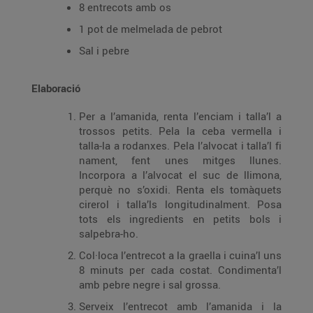
8 entrecots amb os
1 pot de melmelada de pebrot
Sal i pebre
Elaboració
Per a l’amanida, renta l’enciam i talla’l a
trossos petits. Pela la ceba vermella i
talla-la a rodanxes. Pela l’alvocat i talla’l fi
nament, fent unes mitges llunes.
Incorpora a l’alvocat el suc de llimona,
perquè no s’oxidi. Renta els tomàquets
cirerol i talla’ls longitudinalment. Posa
tots els ingredients en petits bols i
salpebra-ho.
Col·loca l’entrecot a la graella i cuina’l uns
8 minuts per cada costat. Condimenta’l
amb pebre negre i sal grossa.
Serveix l’entrecot amb l’amanida i la