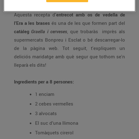
Aquesta recepta d'
entrecot amb os de vedella de
l’Era a les brases
és una de les que formen part del
catàleg
Graella i cerveses
, que trobaràs imprès als
supermercats Bonpreu i Esclat o bé descarregar-lo
de la pàgina web. Tot seguit, t'expliquem un
deliciós maridatge amb què segur que tothom se'n
lleparà els dits!
Ingredients per a 8 persones:
1 enciam
2 cebes vermelles
3 alvocats
El suc d’una llimona
Tomàquets cirerol