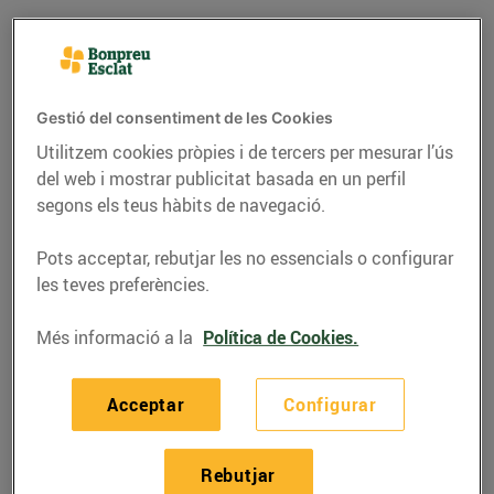
Gestió del consentiment de les Cookies
Utilitzem cookies pròpies i de tercers per mesurar l’ús
del web i mostrar publicitat basada en un perfil
segons els teus hàbits de navegació.
Pots acceptar, rebutjar les no essencials o configurar
les teves preferències.
RECEPTES
Més informació a la
Política de Cookies.
Maridatge d'entrecot de
vedella amb os de l'Era
Acceptar
Configurar
i Franziskaner DUNKEL
Rebutjar
21/de setembre/2016