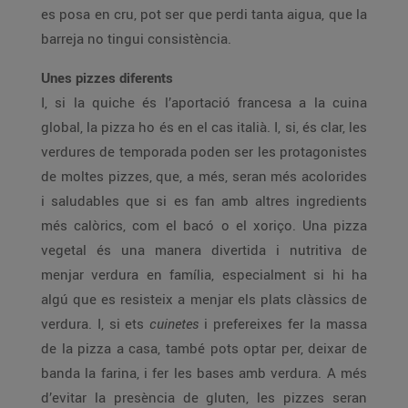
es posa en cru, pot ser que perdi tanta aigua, que la
barreja no tingui consistència.
Unes pizzes diferents
I, si la quiche és l’aportació francesa a la cuina
global, la pizza ho és en el cas italià. I, si, és clar, les
verdures de temporada poden ser les protagonistes
de moltes pizzes, que, a més, seran més acolorides
i saludables que si es fan amb altres ingredients
més calòrics, com el bacó o el xoriço. Una pizza
vegetal és una manera divertida i nutritiva de
menjar verdura en família, especialment si hi ha
algú que es resisteix a menjar els plats clàssics de
verdura. I, si ets
cuinetes
i prefereixes fer la massa
de la pizza a casa, també pots optar per, deixar de
banda la farina, i fer les bases amb verdura. A més
d’evitar la presència de gluten, les pizzes seran