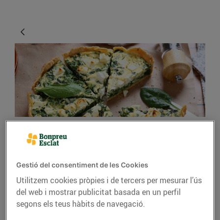
CONSELLS I HÀBITS SALUDABLES
Menjar verdures és
Gestió del consentiment de les Cookies
divertit!
Utilitzem cookies pròpies i de tercers per mesurar l’ús
del web i mostrar publicitat basada en un perfil
05/de febrer/2021
segons els teus hàbits de navegació.