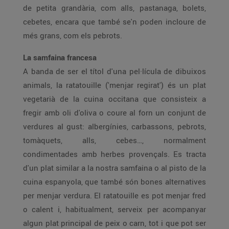
de petita grandària, com alls, pastanaga, bolets,
cebetes, encara que també se'n poden incloure de
més grans, com els pebrots.
La samfaina francesa
A banda de ser el títol d'una pel·lícula de dibuixos
animals, la ratatouille ('menjar regirat') és un plat
vegetarià de la cuina occitana que consisteix a
fregir amb oli d'oliva o coure al forn un conjunt de
verdures al gust: albergínies, carbassons, pebrots,
tomàquets, alls, cebes…, normalment
condimentades amb herbes provençals. Es tracta
d'un plat similar a la nostra samfaina o al pisto de la
cuina espanyola, que també són bones alternatives
per menjar verdura. El ratatouille es pot menjar fred
o calent i, habitualment, serveix per acompanyar
algun plat principal de peix o carn, tot i que pot ser