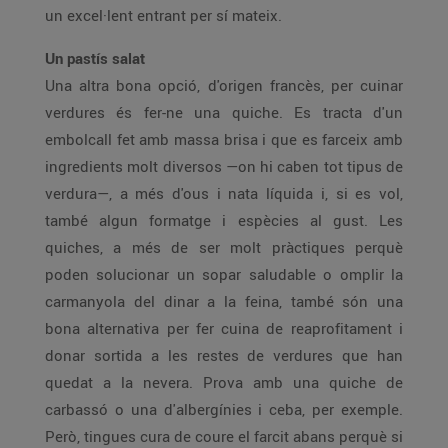
un excel·lent entrant per sí mateix.
Un pastís salat
Una altra bona opció, d'origen francès, per cuinar
verdures és fer-ne una quiche. Es tracta d'un
embolcall fet amb massa brisa i que es farceix amb
ingredients molt diversos —on hi caben tot tipus de
verdura—, a més d'ous i nata líquida i, si es vol,
també algun formatge i espècies al gust. Les
quiches, a més de ser molt pràctiques perquè
poden solucionar un sopar saludable o omplir la
carmanyola del dinar a la feina, també són una
bona alternativa per fer cuina de reaprofitament i
donar sortida a les restes de verdures que han
quedat a la nevera. Prova amb una quiche de
carbassó o una d'albergínies i ceba, per exemple.
Però, tingues cura de coure el farcit abans perquè si