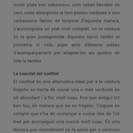
molts plats ben saborosos, com cebes farcides de
carn, unes albergínies al forn plenes verdures o uns
carbassons farcits de tonyina! D'aquesta manera,
s'aconsegueix un plat molt complet, on la verdura
és la gran protagonista. Aquesta opció també et
permetrà, si vols, jugar amb diferents salses
d'acompanyament per adaptar-les als gustos de
tota la família.
La suavitat del confitat
El confitat és una alternativa ideal per a la verdura
fregida: es tracta de cuinar una o més verdures en
oli abundant i a foc molt suau, fins que estigui tot
ben tou, de manera que no es fregeixi. Tingues en
compte que s'ha de començar a cuinar des de l'oli
fred per aconseguir una cocció molt suau. És una
tècnica que normalment es fa servir per a verdures