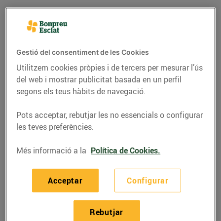
Gestió del consentiment de les Cookies
Utilitzem cookies pròpies i de tercers per mesurar l’ús
del web i mostrar publicitat basada en un perfil
segons els teus hàbits de navegació.
Pots acceptar, rebutjar les no essencials o configurar
les teves preferències.
CONSELLS I HÀBITS SALUDABLES
Més informació a la
Política de Cookies.
Mètodes de cocció
saludables
Acceptar
Configurar
02/d’agost/2017
Rebutjar