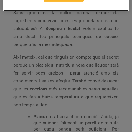
Coneixes la millor forma de
cuinar per menjar sa
?
Saps quina és la millor manera perquè els
ingredients conservin totes les propietats i resultin
saludables? A
Bonpreu i Esclat
volem explicar-te
amb detall les principals tècniques de cocció,
perquè triïs la més adequada.
Així mateix, cal que tinguis en compte que el secret
perquè un plat sigui nutritiu alhora que lleuger serà
fer servir pocs greixos i parar atenció amb els
condiments i salses afegits. També convé destacar
que les
coccions
més recomanables seran aquelles
que es fan a baixa temperatura o que requereixen
poc temps al foc.
Planxa
: es tracta d’una cocció ràpida, ja
que cuinant l’aliment un parell de minuts
per cada banda serà suficient. Per