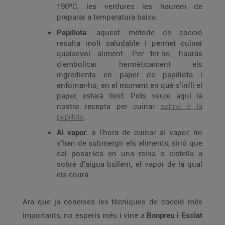
190ºC, les verdures les haurem de
preparar a temperatura baixa.
Papillota
: aquest mètode de cocció
resulta molt saludable i permet cuinar
qualsevol aliment. Per fer-ho, hauràs
d’embolicar hermèticament els
ingredients en paper de papillota i
enfornar-ho; en el moment en què s’infli el
paper, estarà llest. Pots veure aquí la
nostra recepta per cuinar
salmó a la
papillota
.
Al vapor
: a l’hora de cuinar al vapor, no
s’han de submergir els aliments, sinó que
cal posar-los en una reina o cistella a
sobre d’aigua bullent, el vapor de la qual
els courà.
Ara que ja coneixes les tècniques de cocció més
importants, no esperis més i vine a
Bonpreu i Esclat