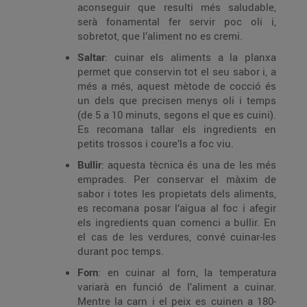
aconseguir que resulti més saludable,
serà fonamental fer servir poc oli i,
sobretot, que l’aliment no es cremi.
Saltar
: cuinar els aliments a la planxa
permet que conservin tot el seu sabor i, a
més a més, aquest mètode de cocció és
un dels que precisen menys oli i temps
(de 5 a 10 minuts, segons el que es cuini).
Es recomana tallar els ingredients en
petits trossos i coure’ls a foc viu.
Bullir
: aquesta tècnica és una de les més
emprades. Per conservar el màxim de
sabor i totes les propietats dels aliments,
es recomana posar l’aigua al foc i afegir
els ingredients quan comenci a bullir. En
el cas de les verdures, convé cuinar-les
durant poc temps.
Forn
: en cuinar al forn, la temperatura
variarà en funció de l’aliment a cuinar.
Mentre la carn i el peix es cuinen a 180-