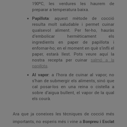
190ºC, les verdures les haurem de
preparar a temperatura baixa.
Papillota
: aquest mètode de cocció
resulta molt saludable i permet cuinar
qualsevol aliment. Per fer-ho, hauràs
d’embolicar hermèticament els
ingredients en paper de papillota i
enfornar-ho; en el moment en què s’infli el
paper, estarà llest. Pots veure aquí la
nostra recepta per cuinar
salmó a la
papillota
.
Al vapor
: a l’hora de cuinar al vapor, no
s’han de submergir els aliments, sinó que
cal posar-los en una reina o cistella a
sobre d’aigua bullent, el vapor de la qual
els courà.
Ara que ja coneixes les tècniques de cocció més
importants, no esperis més i vine a
Bonpreu i Esclat