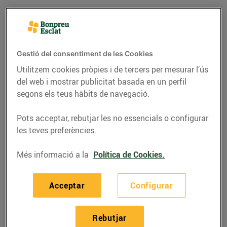
Gestió del consentiment de les Cookies
Utilitzem cookies pròpies i de tercers per mesurar l’ús
del web i mostrar publicitat basada en un perfil
segons els teus hàbits de navegació.
Pots acceptar, rebutjar les no essencials o configurar
les teves preferències.
CONSELLS I HÀBITS SALUDABLES
Més informació a la
Política de Cookies.
Mètodes de cocció
saludables
Acceptar
Configurar
02/d’agost/2017
Rebutjar