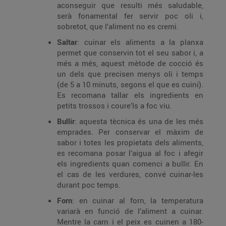
aconseguir que resulti més saludable,
serà fonamental fer servir poc oli i,
sobretot, que l’aliment no es cremi.
Saltar
: cuinar els aliments a la planxa
permet que conservin tot el seu sabor i, a
més a més, aquest mètode de cocció és
un dels que precisen menys oli i temps
(de 5 a 10 minuts, segons el que es cuini).
Es recomana tallar els ingredients en
petits trossos i coure’ls a foc viu.
Bullir
: aquesta tècnica és una de les més
emprades. Per conservar el màxim de
sabor i totes les propietats dels aliments,
es recomana posar l’aigua al foc i afegir
els ingredients quan comenci a bullir. En
el cas de les verdures, convé cuinar-les
durant poc temps.
Forn
: en cuinar al forn, la temperatura
variarà en funció de l’aliment a cuinar.
Mentre la carn i el peix es cuinen a 180-