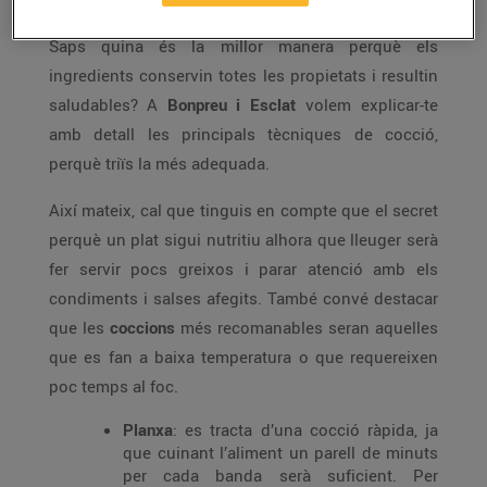
Coneixes la millor forma de
cuinar per menjar sa
?
Saps quina és la millor manera perquè els
ingredients conservin totes les propietats i resultin
saludables? A
Bonpreu i Esclat
volem explicar-te
amb detall les principals tècniques de cocció,
perquè triïs la més adequada.
Així mateix, cal que tinguis en compte que el secret
perquè un plat sigui nutritiu alhora que lleuger serà
fer servir pocs greixos i parar atenció amb els
condiments i salses afegits. També convé destacar
que les
coccions
més recomanables seran aquelles
que es fan a baixa temperatura o que requereixen
poc temps al foc.
Planxa
: es tracta d’una cocció ràpida, ja
que cuinant l’aliment un parell de minuts
per cada banda serà suficient. Per