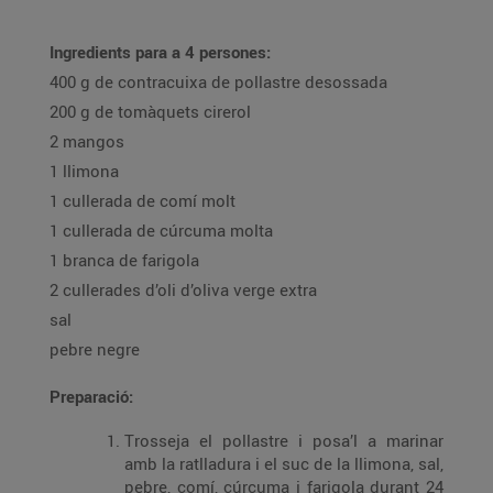
Ingredients para a 4 persones:
400 g de contracuixa de pollastre desossada
200 g de tomàquets cirerol
2 mangos
1 llimona
1 cullerada de comí molt
1 cullerada de cúrcuma molta
1 branca de farigola
2 cullerades d’oli d’oliva verge extra
sal
pebre negre
Preparació:
Trosseja el pollastre i posa’l a marinar
amb la ratlladura i el suc de la llimona, sal,
pebre, comí, cúrcuma i farigola durant 24