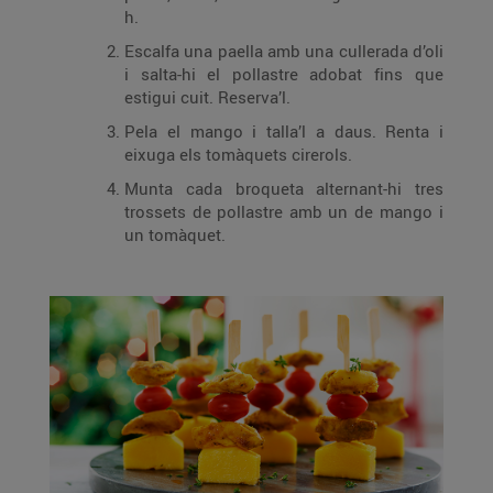
h.
Escalfa una paella amb una cullerada d’oli
i salta-hi el pollastre adobat fins que
estigui cuit. Reserva’l.
Pela el mango i talla’l a daus. Renta i
eixuga els tomàquets cirerols.
Munta cada broqueta alternant-hi tres
trossets de pollastre amb un de mango i
un tomàquet.