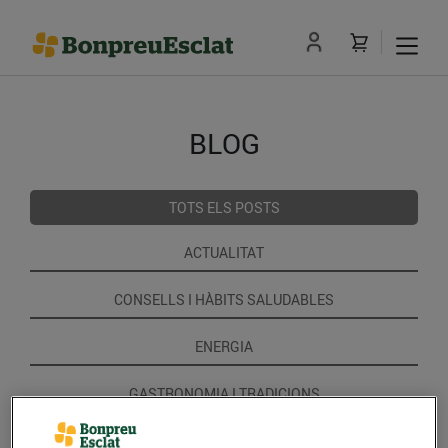
BLOG
TOTS ELS POSTS
ACTUALITAT
CONSELLS I HÀBITS SALUDABLES
ENERGIA
GASTRONOMIA I TRADICIONS
RECEPTES