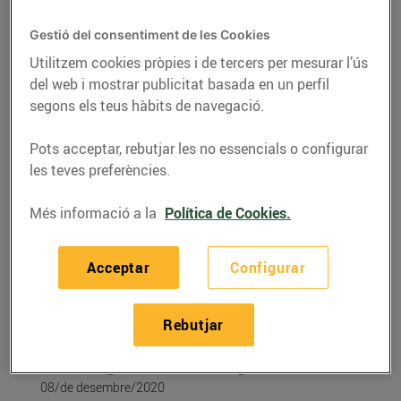
Gestió del consentiment de les Cookies
Utilitzem cookies pròpies i de tercers per mesurar l’ús
del web i mostrar publicitat basada en un perfil
segons els teus hàbits de navegació.
Pots acceptar, rebutjar les no essencials o configurar
les teves preferències.
Més informació a la
Política de Cookies.
RECEPTES
Acceptar
Configurar
Minibroquetes de
pollastre marinat amb
Rebutjar
mango i tomàquet
08/de desembre/2020