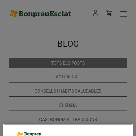
BLOG
TOTS ELS POSTS
ACTUALITAT
CONSELLS I HÀBITS SALUDABLES
ENERGIA
GASTRONOMIA I TRADICIONS
RECEPTES