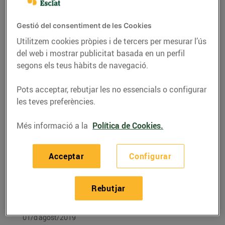
Gestió del consentiment de les Cookies
Utilitzem cookies pròpies i de tercers per mesurar l’ús
del web i mostrar publicitat basada en un perfil
segons els teus hàbits de navegació.
Pots acceptar, rebutjar les no essencials o configurar
les teves preferències.
Més informació a la
Política de Cookies.
RECEPTES
Acceptar
Configurar
Recepta de canapès de
pera i formatge
Rebutjar
gratinats
01/d’agost/2019