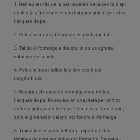
1. Retireu els fils de la part exterior de la penca d’api
i talleu-la a tires fines d’una llargada adient per a les
llesques de pa.
2. Peleu les nous i trenqueu-les per la meitat.
3. Talleu el formatge a dauets; si no us agrada,
elimineu-ne la pela.
4. Peleu la pera i talleu-la a làmines fines
longitudinals.
5. Repartiu els daus de formatge damunt les
llesques de pa. Poseu-les en una plata per al forn
coberta amb paper de forn. Poseu-les al forn 2 min,
amb el gratinador calent, per fondre el formatge.
6. Traieu les llesques del forn i repartiu-hi les
làmines de pera per sobre del formatge. Remateu-