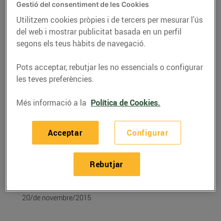
Gestió del consentiment de les Cookies
Utilitzem cookies pròpies i de tercers per mesurar l’ús
del web i mostrar publicitat basada en un perfil
segons els teus hàbits de navegació.
Pots acceptar, rebutjar les no essencials o configurar
les teves preferències.
Més informació a la
Política de Cookies.
Acceptar
Configurar
RECEPTES
Patates braves de
Rebutjar
moniato
20/de novembre/2015