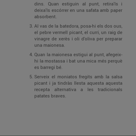
dins. Quan estiguin al punt, retira'ls i
deixa'ls escórrer en una safata amb paper
absorbent.
Al vas de la batedora, posa-hi els dos ous,
el pebre vermell picant, el curri, un raig de
vinagre de xerès i oli d'oliva per preparar
una maionesa.
Quan la maionesa estigui al punt, afegeix-
hi la mostassa i bat una mica més perquè
es barregi bé.
Serveix el moniatos fregits amb la salsa
picant i ja tindràs llesta aquesta aquesta
recepta alternativa a les tradicionals
patates braves.