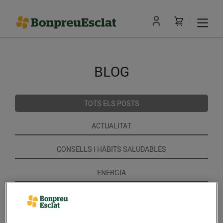
BLOG
TOTS ELS POSTS
ACTUALITAT
CONSELLS I HÀBITS SALUDABLES
ENERGIA
GASTRONOMIA I TRADICIONS
RECEPTES