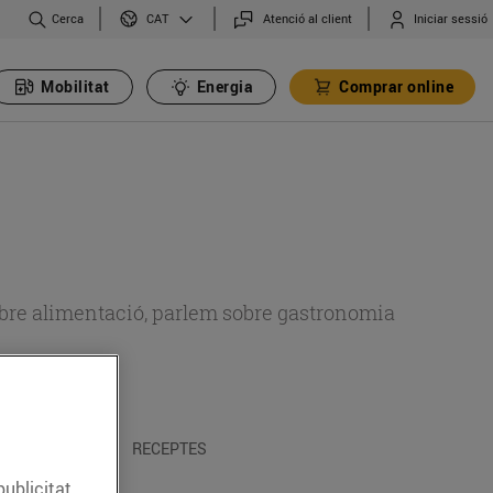
Cerca
Atenció al client
Iniciar sessió
CAT
Mobilitat
Energia
Comprar online
 sobre alimentació, parlem sobre gastronomia
 I TRADICIONS
RECEPTES
publicitat