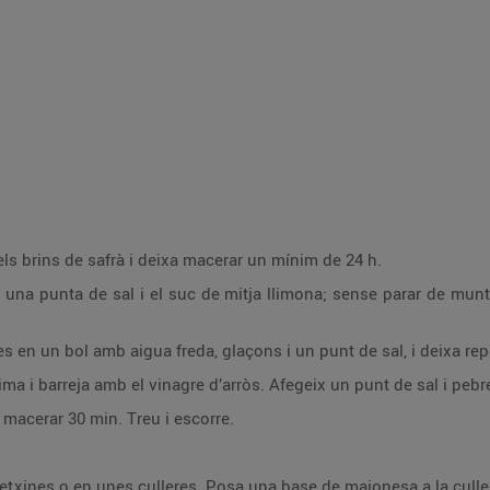
 els brins de safrà i deixa macerar un mínim de 24 h.
, una punta de sal i el suc de mitja llimona; sense parar de muntar
les en un bol amb aigua freda, glaçons i un punt de sal, i deixa re
lima i barreja amb el vinagre d’arròs. Afegeix un punt de sal i peb
 macerar 30 min. Treu i escorre.
txines o en unes culleres. Posa una base de maionesa a la cullera