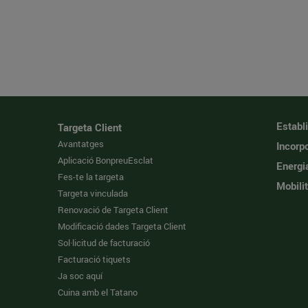
Establ
Targeta Client
Avantatges
Incorpo
Aplicació BonpreuEsclat
Energi
Fes-te la targeta
Mobilit
Targeta vinculada
Renovació de Targeta Client
Modificació dades Targeta Client
Sol·licitud de facturació
Facturació tiquets
Ja soc aquí
Cuina amb el Tatano