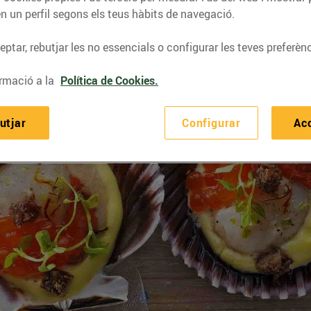
n un perfil segons els teus hàbits de navegació.
ptar, rebutjar les no essencials o configurar les teves preferènc
rmació a la
Política de Cookies.
utjar
Configurar
Ac