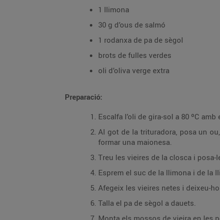
1 llimona
30 g d’ous de salmó
1 rodanxa de pa de sègol
brots de fulles verdes
oli d’oliva verge extra
Preparació:
Escalfa l’oli de gira-sol a 80 ºC amb
Al got de la trituradora, posa un ou
formar una maionesa.
Treu les vieires de la closca i posa-
Esprem el suc de la llimona i de la l
Afegeix les vieires netes i deixeu-ho
Talla el pa de sègol a dauets.
Monta els mossos de vieira en les pe