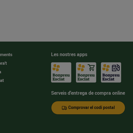
Les nostres apps
iments
ra't
a
at
Serveis d'entrega de compra online
Comprovar el codi postal