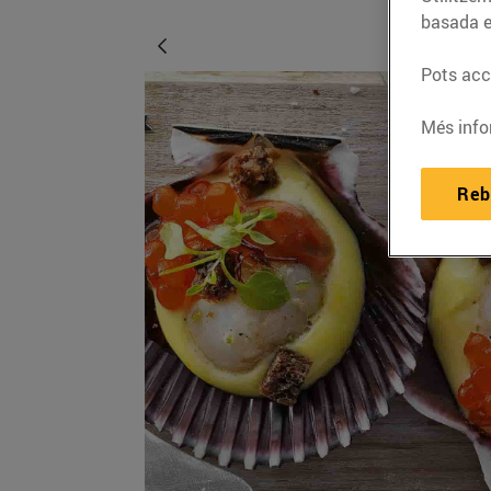
basada e
Pots acce
Més info
Reb