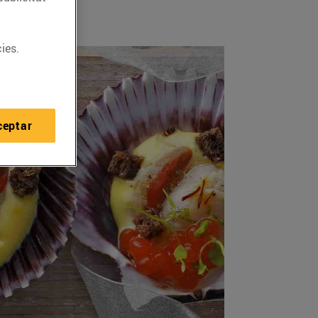
ies.
ceptar