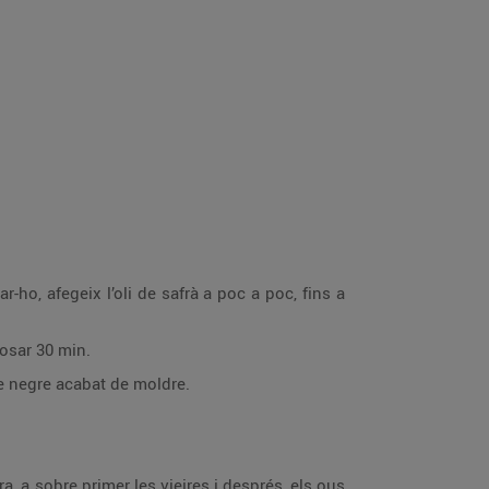
-ho, afegeix l’oli de safrà a poc a poc, fins a
posar 30 min.
re negre acabat de moldre.
, a sobre primer les vieires i després, els ous