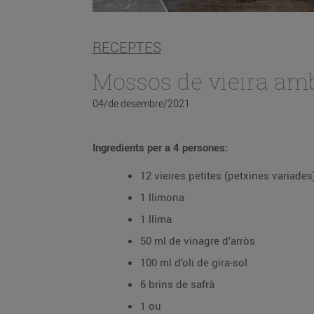
RECEPTES
Mossos de vieira amb
04/de desembre/2021
Ingredients per a 4 persones:
12 vieires petites (petxines variades
1 llimona
1 llima
50 ml de vinagre d’arròs
100 ml d’oli de gira-sol
6 brins de safrà
1 ou