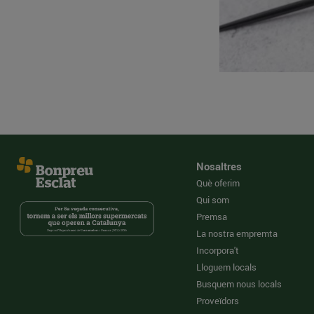
Nosaltres
Què oferim
Qui som
Premsa
La nostra empremta
Incorpora't
Lloguem locals
Busquem nous locals
Proveïdors