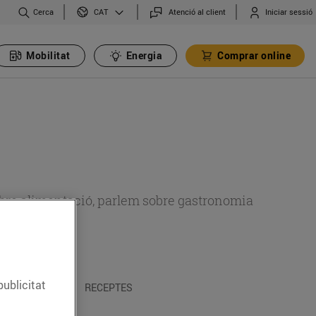
Cerca
Atenció al client
Iniciar sessió
CAT
Mobilitat
Energia
Comprar online
 sobre alimentació, parlem sobre gastronomia
publicitat
 I TRADICIONS
RECEPTES