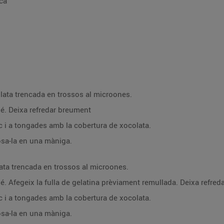
ca
lata trencada en trossos al microones.
 bé. Deixa refredar breument
oc i a tongades amb la cobertura de xocolata.
posa-la en una màniga.
ata trencada en trossos al microones.
 bé. Afegeix la fulla de gelatina prèviament remullada. Deixa refre
oc i a tongades amb la cobertura de xocolata.
posa-la en una màniga.