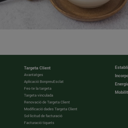
Establ
Targeta Client
Avantatges
Incorpo
Aplicació BonpreuEsclat
Energi
Fes-te la targeta
Mobilit
Targeta vinculada
Renovació de Targeta Client
Modificació dades Targeta Client
Sol·licitud de facturació
Facturació tiquets