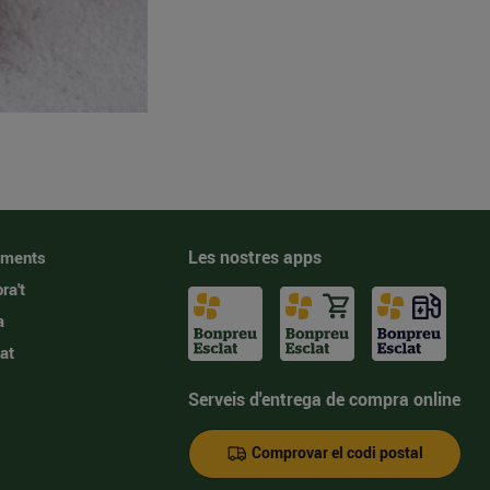
Les nostres apps
iments
ra't
a
at
Serveis d'entrega de compra online
Comprovar el codi postal