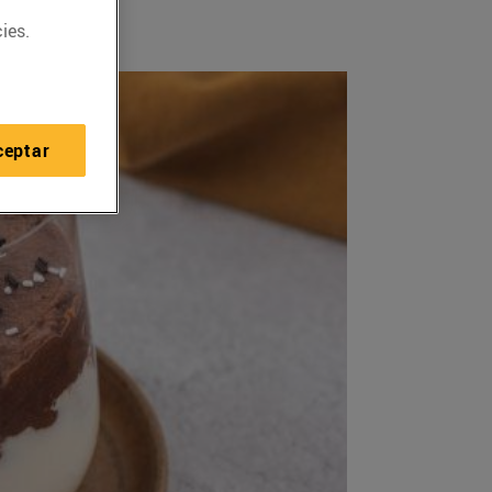
ies.
ceptar