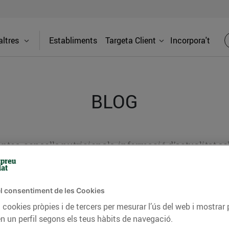
ltres
Establiments
Targeta Client
Incorpora't
BLOG
ceptes, consells nutricionals, informació d’actualitat
del nostre territori i molts altres temes.
l consentiment de les Cookies
 cookies pròpies i de tercers per mesurar l’ús del web i mostrar 
TAT
CONSELLS I HÀBITS SALUDABLES
ENERGIA
GASTRONOMIA
n un perfil segons els teus hàbits de navegació.