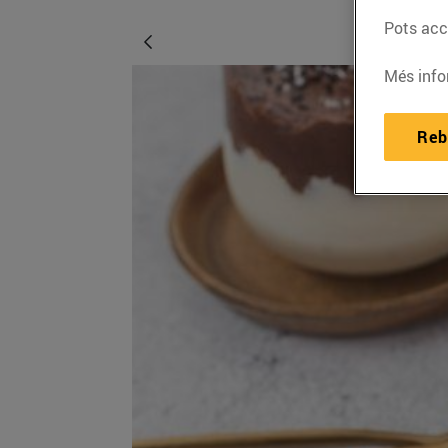
Pots acce
Més info
Reb