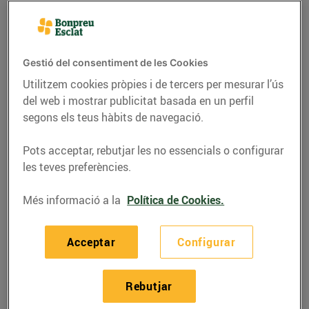
Gestió del consentiment de les Cookies
Utilitzem cookies pròpies i de tercers per mesurar l’ús
del web i mostrar publicitat basada en un perfil
segons els teus hàbits de navegació.
Pots acceptar, rebutjar les no essencials o configurar
les teves preferències.
RECEPTES
Més informació a la
Política de Cookies.
Mousse de xocolata
Acceptar
Configurar
negra i blanca
05/de maig/2022
Rebutjar