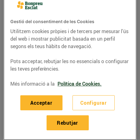
Gestió del consentiment de les Cookies
Utilitzem cookies pròpies i de tercers per mesurar l’ús
del web i mostrar publicitat basada en un perfil
segons els teus hàbits de navegació.
Pots acceptar, rebutjar les no essencials o configurar
les teves preferències.
Més informació a la
Política de Cookies.
RECEPTES
Muffins salats de
Acceptar
Configurar
formatge d'ovella
ecològic, tomàquet i
Rebutjar
orenga