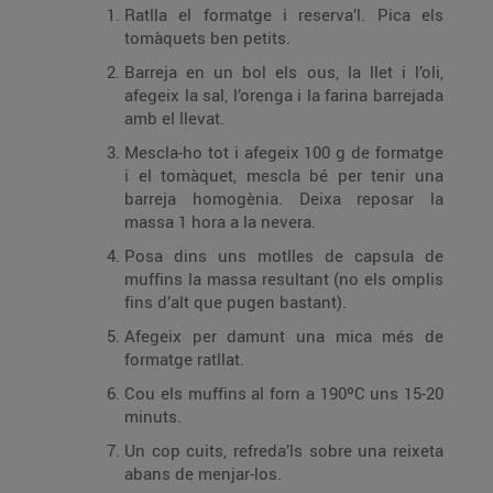
Ratlla el formatge i reserva’l. Pica els
tomàquets ben petits.
Barreja en un bol els ous, la llet i l’oli,
afegeix la sal, l’orenga i la farina barrejada
amb el llevat.
Mescla-ho tot i afegeix 100 g de formatge
i el tomàquet, mescla bé per tenir una
barreja homogènia. Deixa reposar la
massa 1 hora a la nevera.
Posa dins uns motlles de capsula de
muffins la massa resultant (no els omplis
fins d’alt que pugen bastant).
Afegeix per damunt una mica més de
formatge ratllat.
Cou els muffins al forn a 190ºC uns 15-20
minuts.
Un cop cuits, refreda’ls sobre una reixeta
abans de menjar-los.