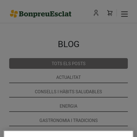
BLOG
TOTS ELS POSTS
ACTUALITAT
CONSELLS I HÀBITS SALUDABLES
ENERGIA
GASTRONOMIA I TRADICIONS
RECEPTES