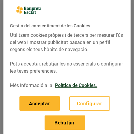
Gestió del consentiment de les Cookies
Utilitzem cookies pròpies i de tercers per mesurar l’ús
del web i mostrar publicitat basada en un perfil
segons els teus hàbits de navegació.
Pots acceptar, rebutjar les no essencials o configurar
les teves preferències.
Més informació a la
Política de Cookies.
RECEPTES
Musclos a la marinera
Acceptar
Configurar
26/de maig/2022
Rebutjar
Ingredients per a 4 persones: