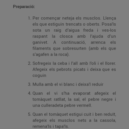
Preparació:
Per començar neteja els musclos. Llença
els que estiguin trencats o oberts. Posa’ls
sota un raig d’aigua freda i ves-los
raspant la closca amb l’ajuda d’un
ganivet. A continuació, arrenca els
filaments que sobresurten (amb els que
s’agafen a la roca).
Sofregeix la ceba i l’all amb l’oli i el llorer.
Afegeix els pebrots picats i deixa que es
coguin
Mulla amb el vi blanc i deixa’l reduir
Quan el vi s’ha evaporat afegeix el
tomàquet ratllat, la sal, el pebre negre i
una culleradeta pebre vermell.
Quan el tomàquet estigui cuit i ben reduït,
afegeix els musclos nets a la cassola,
remena’ls i tapa’ls.