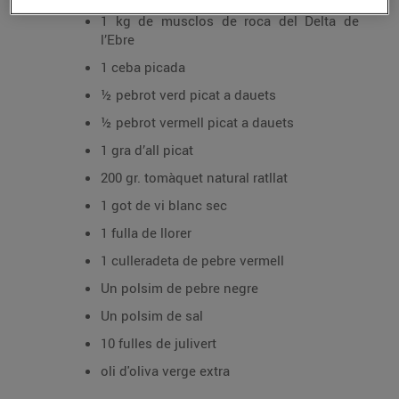
1 kg de musclos de roca del Delta de
l’Ebre
1 ceba picada
½ pebrot verd picat a dauets
½ pebrot vermell picat a dauets
1 gra d’all picat
200 gr. tomàquet natural ratllat
1 got de vi blanc sec
1 fulla de llorer
1 culleradeta de pebre vermell
Un polsim de pebre negre
Un polsim de sal
10 fulles de julivert
oli d'oliva verge extra