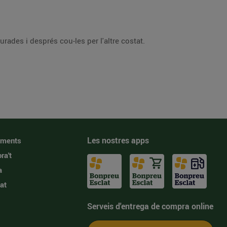
urades i després cou-les per l'altre costat.
Les nostres apps
iments
ra't
a
at
Serveis d'entrega de compra online