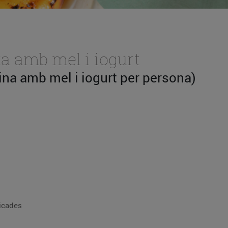
xa amb mel i iogurt
rina amb mel i iogurt per persona)
picades