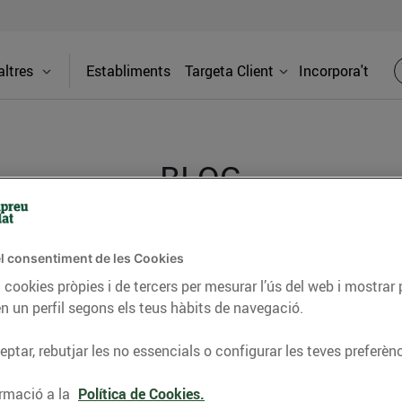
ltres
Establiments
Targeta Client
Incorpora't
BLOG
ceptes, consells nutricionals, informació d’actualitat
l consentiment de les Cookies
 cookies pròpies i de tercers per mesurar l’ús del web i mostrar 
del nostre territori i molts altres temes.
n un perfil segons els teus hàbits de navegació.
ptar, rebutjar les no essencials o configurar les teves preferènc
TAT
CONSELLS I HÀBITS SALUDABLES
ENERGIA
GASTRONOMIA
rmació a la
Política de Cookies.