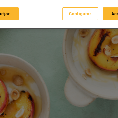
utjar
Configurar
Ac