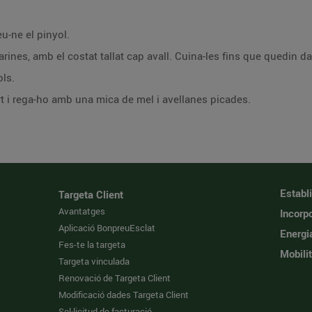
eu-ne el pinyol.
arines, amb el costat tallat cap avall. Cuina-les fins que quedin da
ols.
rt i rega-ho amb una mica de mel i avellanes picades.
Establ
Targeta Client
Avantatges
Incorpo
Aplicació BonpreuEsclat
Energi
Fes-te la targeta
Mobilit
Targeta vinculada
Renovació de Targeta Client
Modificació dades Targeta Client
Sol·licitud de facturació