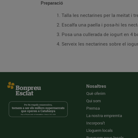
Preparació
Talla les nectarines per la meitat i tr
Escalfa una paella i posa-hi les nect
Posa una cullerada de iogurt en 4 b
Serveix les nectarines sobre el iogu
Nosaltres
Què oferim
Qui som
Premsa
La nostra empremta
Incorpora't
Lloguem locals
Busquem nous locals