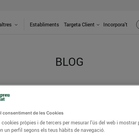
ltres
Establiments
Targeta Client
Incorpora't
BLOG
ceptes, consells nutricionals, informació d’actualitat
del nostre territori i molts altres temes.
l consentiment de les Cookies
 cookies pròpies i de tercers per mesurar l’ús del web i mostrar 
TAT
CONSELLS I HÀBITS SALUDABLES
ENERGIA
GASTRONOMIA
n un perfil segons els teus hàbits de navegació.