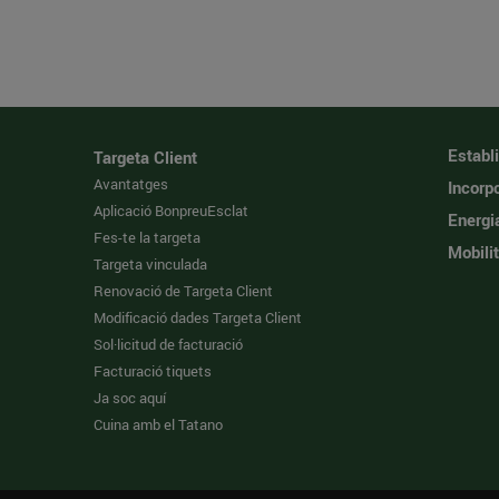
Establ
Targeta Client
Avantatges
Incorpo
Aplicació BonpreuEsclat
Energi
Fes-te la targeta
Mobilit
Targeta vinculada
Renovació de Targeta Client
Modificació dades Targeta Client
Sol·licitud de facturació
Facturació tiquets
Ja soc aquí
Cuina amb el Tatano