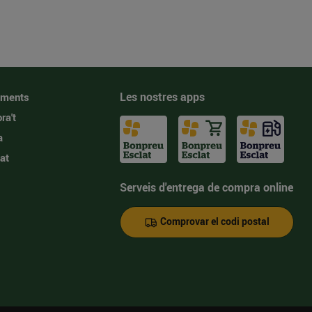
Les nostres apps
iments
ra't
a
at
Serveis d'entrega de compra online
Comprovar el codi postal