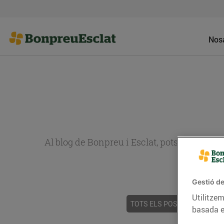
Nosa
Al blog de Bonpreu i Esclat, pots trobar re
Gestió de
Utilitzem
TOTS ELS POSTS
ACTUALI
basada e