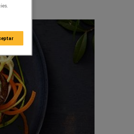
ies.
ceptar