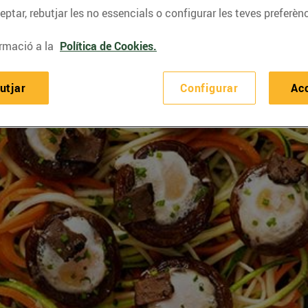
ptar, rebutjar les no essencials o configurar les teves preferènc
rmació a la
Política de Cookies.
utjar
Configurar
Ac