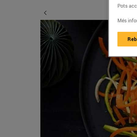
Pots acce
Més info
Reb