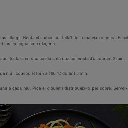
ra. Escalda els fils en aigua salada bullint-los durant 1
i refreda’ls submergint-los en aigua amb glaçons.
Renta els xampinyons i retira’n els peus. Salta’ls en una paella amb una cullerada d’oli durant 2 min.
Trenca un ou de guatlla dintre de cada niu i cou-los al forn a 180 °C durant 5 min.
sobre. Serveix els nius sobre la base de fils de pastanaga i