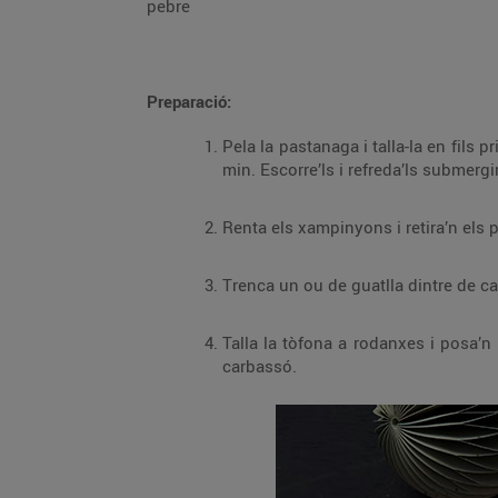
pebre
Preparació:
Pela la pastanaga i talla-la en fils prims i llargs. Renta el carbassó i talla’l de la mateixa mane
min. Escorre’ls 
Talla la tòfona a rodanxes i posa’n una a cada niu. Pica el cibulet i distribueix-lo per 
carbassó.