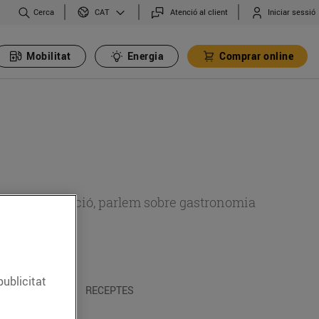
Cerca
Atenció al client
Iniciar sessió
CAT
Mobilitat
Energia
Comprar online
 sobre alimentació, parlem sobre gastronomia
publicitat
 I TRADICIONS
RECEPTES