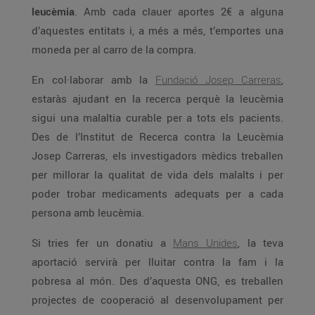
leucèmia
. Amb cada clauer aportes 2€ a alguna
d’aquestes entitats i, a més a més, t’emportes una
moneda per al carro de la compra.
En col·laborar amb la
Fundació Josep Carreras
,
estaràs ajudant en la recerca perquè la leucèmia
sigui una malaltia curable per a tots els pacients.
Des de l’Institut de Recerca contra la Leucèmia
Josep Carreras, els investigadors mèdics treballen
per millorar la qualitat de vida dels malalts i per
poder trobar medicaments adequats per a cada
persona amb leucèmia.
Si tries fer un donatiu a
Mans Unides
, la teva
aportació servirà per lluitar contra la fam i la
pobresa al món. Des d’aquesta ONG, es treballen
projectes de cooperació al desenvolupament per