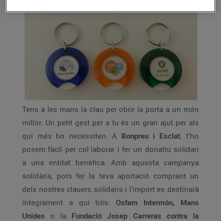
Tens a les mans la clau per obrir la porta a un món
millor. Un petit gest per a tu és un gran ajut per als
qui més ho necessiten. A
Bonpreu i Esclat
, t’ho
posem fàcil per col·laborar i fer un donatiu solidari
a una entitat benèfica. Amb aquesta campanya
solidària, pots fer la teva aportació comprant un
dels nostres clauers solidaris i l’import es destinarà
íntegrament a qui triïs:
Oxfam Intermón, Mans
Unides
o la
Fundació Josep Carreras contra la