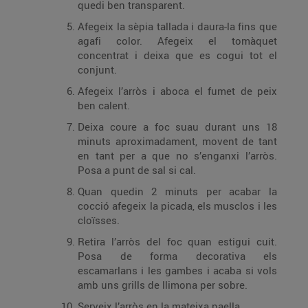
quedi ben transparent.
Afegeix la sèpia tallada i daura-la fins que
agafi color. Afegeix el tomàquet
concentrat i deixa que es cogui tot el
conjunt.
Afegeix l’arròs i aboca el fumet de peix
ben calent.
Deixa coure a foc suau durant uns 18
minuts aproximadament, movent de tant
en tant per a que no s’enganxi l’arròs.
Posa a punt de sal si cal.
Quan quedin 2 minuts per acabar la
cocció afegeix la picada, els musclos i les
cloïsses.
Retira l’arròs del foc quan estigui cuit.
Posa de forma decorativa els
escamarlans i les gambes i acaba si vols
amb uns grills de llimona per sobre.
Serveix l’arròs en la mateixa paella.