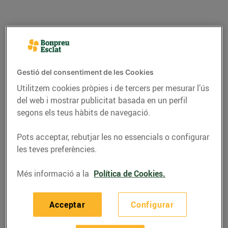
Gestió del consentiment de les Cookies
Utilitzem cookies pròpies i de tercers per mesurar l’ús
del web i mostrar publicitat basada en un perfil
segons els teus hàbits de navegació.
Pots acceptar, rebutjar les no essencials o configurar
RECEPTES
les teves preferències.
Paella marinera
Més informació a la
Política de Cookies.
05/de juliol/2022
Acceptar
Configurar
Ingredients per a 4 persones: