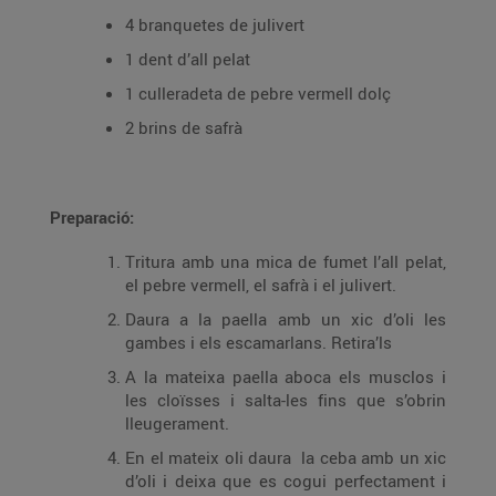
4 branquetes de julivert
1 dent d’all pelat
1 culleradeta de pebre vermell dolç
2 brins de safrà
Preparació:
Tritura amb una mica de fumet l’all pelat,
el pebre vermell, el safrà i el julivert.
Daura a la paella amb un xic d’oli les
gambes i els escamarlans. Retira’ls
A la mateixa paella aboca els musclos i
les cloïsses i salta-les fins que s’obrin
lleugerament.
En el mateix oli daura la ceba amb un xic
d’oli i deixa que es cogui perfectament i