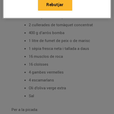
Rebutjar
Per a l’arròs:
1 ceba picada ben petita
2 cullerades de tomàquet concentrat
400 g d’arròs bomba
1 litre de fumet de peix o de marisc
1 sèpia fresca neta i tallada a daus
16 musclos de roca
16 cloïsses
4 gambes vermelles
4 escamarlans
Oli d’oliva verge extra
Sal
Per a la picada: