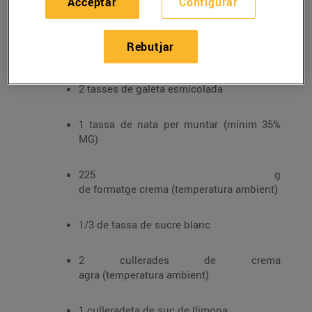
Acceptar
Configurar
Ingredients:
4 cullerades de mantega sense sal, desfet
Rebutjar
a
2 tasses de galeta esmicolada
1 tassa de nata per muntar (mínim 35%
MG)
225 g
de formatge crema (temperatura ambient)
1/3 de tassa de sucre blanc
2 cullerades de crema
agra (temperatura ambient)
1 culleradeta de suc de llimona