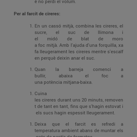
è no perdi el volum.
Per al farcit de cireres:
En un cassó mitjà, combina les cireres, el
sucre, el suc de llimona i
el midó de blat de moro
a foc mitjà. Amb l'ajuda d'una forquilla, xa
fa lleugerament les cireres mentre s'escalf
en perquè deixin anar el suc.
Quan la barreja comenci a
bullir, abaixa el foc a
una potència mitjana-baixa.
Cuina
les cireres durant uns 20 minuts, removen
t de tant en tant, fins que s'hagin estovat i
els sucs hagin espessit lleugerament.
Deixa que el farcit es refredi a
temperatura ambient abans de muntar els
gots de pastís de formatge.