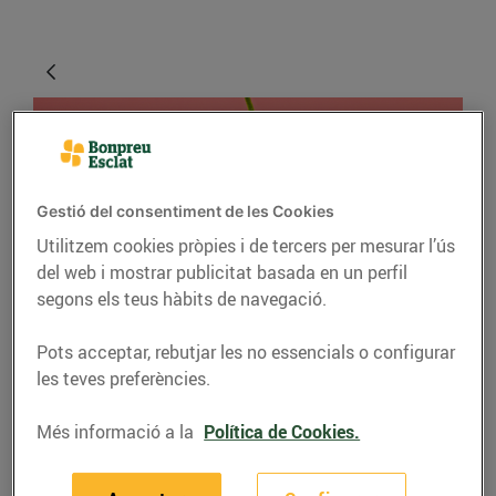
Gestió del consentiment de les Cookies
Utilitzem cookies pròpies i de tercers per mesurar l’ús
del web i mostrar publicitat basada en un perfil
segons els teus hàbits de navegació.
RECEPTES
Pots acceptar, rebutjar les no essencials o configurar
Pastís de formatge amb
les teves preferències.
cireres
Més informació a la
Política de Cookies.
15/de maig/2026