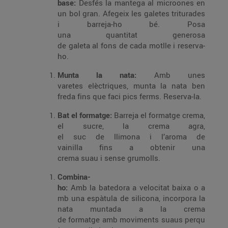
base:
Desfés la mantega al microones en
un bol gran. Afegeix les galetes triturades
i barreja-ho bé. Posa
una quantitat generosa
de galeta al fons de cada motlle i reserva-
ho.
Munta la nata:
Amb unes
varetes elèctriques, munta la nata ben
freda fins que faci pics ferms. Reserva-la.
Bat el formatge:
Barreja el formatge crema,
el sucre, la crema agra,
el suc de llimona i l’aroma de
vainilla fins a obtenir una
crema suau i sense grumolls.
Combina-
ho:
Amb la batedora a velocitat baixa o a
mb una espàtula de silicona, incorpora la
nata muntada a la crema
de formatge amb moviments suaus perqu